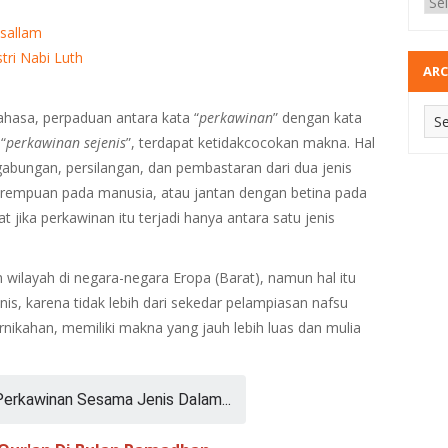
ssallam
tri Nabi Luth
ARC
ahasa, perpaduan antara kata “
perkawinan
” dengan kata
“
perkawinan sejenis
”, terdapat ketidakcocokan makna. Hal
gabungan, persilangan, dan pembastaran dari dua jenis
perempuan pada manusia, atau jantan dengan betina pada
jika perkawinan itu terjadi hanya antara satu jenis
n wilayah di negara-negara Eropa (Barat), namun hal itu
is, karena tidak lebih dari sekedar pelampiasan nafsu
rnikahan, memiliki makna yang jauh lebih luas dan mulia
Perkawinan Sesama Jenis Dalam...