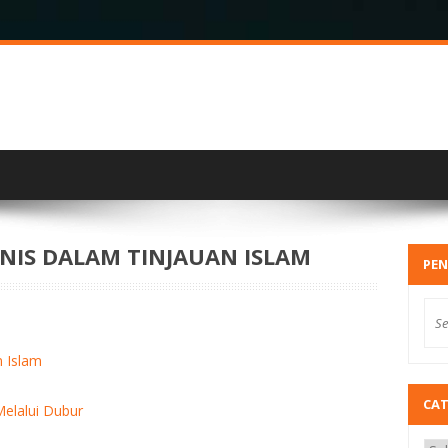
NIS DALAM TINJAUAN ISLAM
PEN
n Islam
CA
elalui Dubur