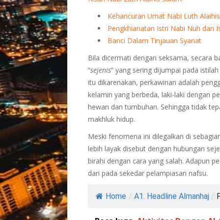
Kehancuran Umat Nabi Luth Alaihi
Pengkhianatan Istri Nabi Nuh dan Is
Banci Dalam Tinjauan Syariat
Bila dicermati dengan seksama, secara b
“
sejenis
” yang sering dijumpai pada istilah 
itu dikarenakan, perkawinan adalah peng
kelamin yang berbeda, laki-laki dengan 
hewan dan tumbuhan. Sehingga tidak tepat 
makhluk hidup.
Meski fenomena ini dilegalkan di sebagia
lebih layak disebut dengan hubungan sejen
birahi dengan cara yang salah. Adapun pe
dari pada sekedar pelampiasan nafsu.
Home
/
A1. Headline Almanhaj
/