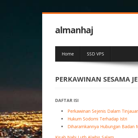
almanhaj
Home
SSD VPS
PERKAWINAN SESAMA JE
DAFTAR ISI
Perkawinan Sejenis Dalam Tinjaua
Hukum Sodomi Terhadap Istri
Diharamkannya Hubungan Badan M
Kisah Nabi Luth Alaihis Salam