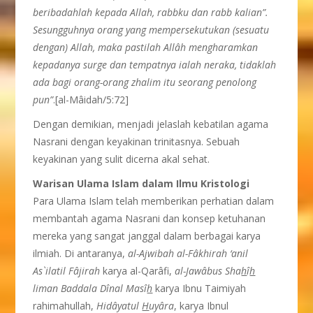
beribadahlah kepada Allah, rabbku dan rabb kalian”.
Sesungguhnya orang yang mempersekutukan (sesuatu
dengan) Allah, maka pastilah Allâh mengharamkan
kepadanya surge dan tempatnya ialah neraka, tidaklah
ada bagi orang-orang zhalim itu seorang penolong
pun”
.[al-Mâidah/5:72]
Dengan demikian, menjadi jelaslah kebatilan agama
Nasrani dengan keyakinan trinitasnya. Sebuah
keyakinan yang sulit dicerna akal sehat.
Warisan Ulama Islam dalam Ilmu Kristologi
Para Ulama Islam telah memberikan perhatian dalam
membantah agama Nasrani dan konsep ketuhanan
mereka yang sangat janggal dalam berbagai karya
ilmiah. Di antaranya,
al-Ajwibah al-Fâkhirah ‘anil
As`ilatil Fâjirah
karya al-Qarâfi,
al-Jawâbus Sha
h
î
h
liman Baddala Dînal Masî
h
karya Ibnu Taimiyah
rahimahullah,
Hidâyatul
H
uyâra
, karya Ibnul