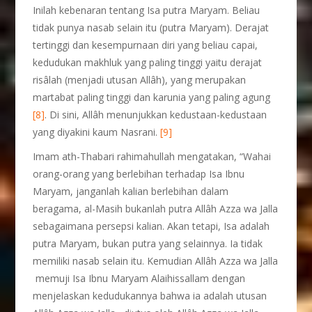
Inilah kebenaran tentang Isa putra Maryam. Beliau
tidak punya nasab selain itu (putra Maryam). Derajat
tertinggi dan kesempurnaan diri yang beliau capai,
kedudukan makhluk yang paling tinggi yaitu derajat
risâlah (menjadi utusan Allâh), yang merupakan
martabat paling tinggi dan karunia yang paling agung
[8]
. Di sini, Allâh menunjukkan kedustaan-kedustaan
yang diyakini kaum Nasrani.
[9]
Imam ath-Thabari rahimahullah mengatakan, “Wahai
orang-orang yang berlebihan terhadap Isa Ibnu
Maryam, janganlah kalian berlebihan dalam
beragama, al-Masih bukanlah putra Allâh Azza wa Jalla
sebagaimana persepsi kalian. Akan tetapi, Isa adalah
putra Maryam, bukan putra yang selainnya. Ia tidak
memiliki nasab selain itu. Kemudian Allâh Azza wa Jalla
memuji Isa Ibnu Maryam Alaihissallam dengan
menjelaskan kedudukannya bahwa ia adalah utusan