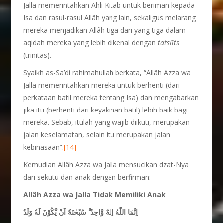
Jalla memerintahkan Ahli Kitab untuk beriman kepada
Isa dan rasul-rasul Allâh yang lain, sekaligus melarang
mereka menjadikan Allâh tiga dari yang tiga dalam
aqidah mereka yang lebih dikenal dengan
tatslîts
(trinitas).
Syaikh as-Sa’di rahimahullah berkata, “Allâh Azza wa
Jalla memerintahkan mereka untuk berhenti (dari
perkataan batil mereka tentang Isa) dan mengabarkan
jika itu (berhenti dari keyakinan batil) lebih baik bagi
mereka. Sebab, itulah yang wajib diikuti, merupakan
jalan keselamatan, selain itu merupakan jalan
kebinasaan”.
[14]
Kemudian Allâh Azza wa Jalla mensucikan dzat-Nya
dari sekutu dan anak dengan berfirman:
Allâh Azza wa Jalla Tidak Memiliki Anak
اِنَّمَا اللّٰهُ اِلٰهٌ وَّاحِدٌ ۗ سُبْحٰنَهٗٓ اَنْ يَّكُوْنَ لَهٗ وَلَدٌ