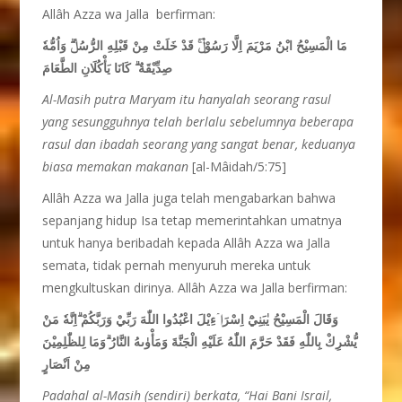
Allâh Azza wa Jalla berfirman:
مَا الْمَسِيْحُ ابْنُ مَرْيَمَ اِلَّا رَسُوْلٌۚ قَدْ خَلَتْ مِنْ قَبْلِهِ الرُّسُلُۗ وَاُمُّهٗ
صِدِّيْقَةٌ ۗ كَانَا يَأْكُلَانِ الطَّعَامَ
Al-Masih putra Maryam itu hanyalah seorang rasul
yang sesungguhnya telah berlalu sebelumnya beberapa
rasul dan ibadah seorang yang sangat benar, keduanya
biasa memakan makanan
[al-Mâidah/5:75]
Allâh Azza wa Jalla juga telah mengabarkan bahwa
sepanjang hidup Isa tetap memerintahkan umatnya
untuk hanya beribadah kepada Allâh Azza wa Jalla
semata, tidak pernah menyuruh mereka untuk
mengkultuskan dirinya. Allâh Azza wa Jalla berfirman:
وَقَالَ الْمَسِيْحُ يٰبَنِيْٓ اِسْرَاۤءِيْلَ اعْبُدُوا اللّٰهَ رَبِّيْ وَرَبَّكُمْ ۗاِنَّهٗ مَنْ
يُّشْرِكْ بِاللّٰهِ فَقَدْ حَرَّمَ اللّٰهُ عَلَيْهِ الْجَنَّةَ وَمَأْوٰىهُ النَّارُ ۗوَمَا لِلظّٰلِمِيْنَ
مِنْ اَنْصَارٍ
Padahal al-Masih (sendiri) berkata, “Hai Bani Israil,