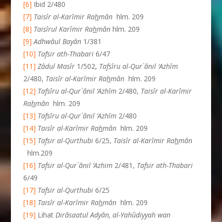
[6]
Ibid 2/480
[7]
Taisîr al-Karîmir Ra
h
mân
hlm. 209
[8]
Taisîrul Karîmir Ra
h
mân
hlm. 209
[9]
Adhwâul Bayân
1/381
[10]
Tafsir ath-Thabari
6/47
[11]
Zâdul Masîr
1/502,
Tafsîru al-Qur`ânil ‘Azhîm
2/480,
Taisîr al-Karîmir Ra
h
mân
hlm. 209
[12]
Tafsîru al-Qur`ânil ‘Azhîm
2/480,
Taisîr al-Karîmir
Ra
h
mân
hlm. 209
[13]
Tafsîru al-Qur`ânil ‘Azhîm
2/480
[14]
Taisîr al-Karîmir Ra
h
mân
hlm. 209
[15]
Tafsir al-Qurthubi
6/25,
Taisîr al-Karîmir Ra
h
mân
hlm.209
[16]
Tafsir al-Qur`ânil ‘Azhim
2/481,
Tafsir ath-Thabari
6/49
[17]
Tafsir al-Qurthubi
6/25
[18]
Taisîr al-Karîmir Ra
h
mân
hlm. 209
[19]
Lihat
Dirâsaatul Adyân, al-Yahûdiyyah wan