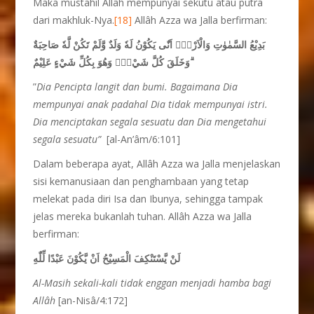
Maka mustahil Allâh mempunyai sekutu atau putra
dari makhluk-Nya.
[18]
Allâh Azza wa Jalla berfirman:
بَدِيْعُ السَّمٰوٰتِ وَالْاَرْضِۗ اَنّٰى يَكُوْنُ لَهٗ وَلَدٌ وَّلَمْ تَكُنْ لَّهٗ صَاحِبَةٌ
ۗوَخَلَقَ كُلَّ شَيْءٍۚ وَهُوَ بِكُلِّ شَيْءٍ عَلِيْمٌ
”
Dia Pencipta langit dan bumi. Bagaimana Dia
mempunyai anak padahal Dia tidak mempunyai istri.
Dia menciptakan segala sesuatu dan Dia mengetahui
segala sesuatu”
[al-An’âm/6:101]
Dalam beberapa ayat, Allâh Azza wa Jalla menjelaskan
sisi kemanusiaan dan penghambaan yang tetap
melekat pada diri Isa dan Ibunya, sehingga tampak
jelas mereka bukanlah tuhan. Allâh Azza wa Jalla
berfirman:
لَنْ يَّسْتَنْكِفَ الْمَسِيْحُ اَنْ يَّكُوْنَ عَبْدًا لِّلّٰهِ
Al-Masih sekali-kali tidak enggan menjadi hamba bagi
Allâh
[an-Nisâ/4:172]