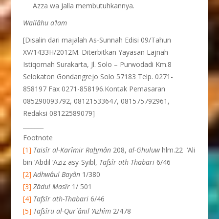
Azza wa Jalla membutuhkannya.
Wallâhu a’lam
[Disalin dari majalah As-Sunnah Edisi 09/Tahun
XV/1433H/2012M. Diterbitkan Yayasan Lajnah
Istiqomah Surakarta, Jl. Solo – Purwodadi Km.8
Selokaton Gondangrejo Solo 57183 Telp. 0271-
858197 Fax 0271-858196.Kontak Pemasaran
085290093792, 08121533647, 081575792961,
Redaksi 08122589079]
_______
Footnote
[1]
Taisîr al-Karîmir Ra
h
mân
208,
al-Ghuluw
hlm.22 ‘Ali
bin ‘Abdil ‘Aziz asy-Syibl,
Tafsîr ath-Thabari
6/46
[2]
Adhwâul Bayân
1/380
[3]
Zâdul Masîr
1/ 501
[4]
Tafsîr ath-Thabari
6/46
[5]
Tafsîru al-Qur`ânil ‘Azhîm
2/478