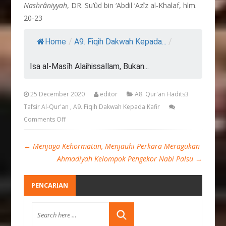
Nashrâniyyah
, DR. Su’ûd bin ‘Abdil ‘Azîz al-Khalaf, hlm.
20-23
Home
/
A9. Fiqih Dakwah Kepada...
/
Isa al-Masîh Alaihissallam, Bukan...
25 December 2020
editor
A8. Qur'an Hadits3
Tafsir Al-Qur'an
,
A9. Fiqih Dakwah Kepada Kafir
Comments Off
←
Menjaga Kehormatan, Menjauhi Perkara Meragukan
Ahmadiyah Kelompok Pengekor Nabi Palsu
→
PENCARIAN