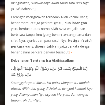
mengatakan, “Bahwasanya Allâh salah satu dari tiga
…
[al-Mâidah/5:73]
Larangan mengatakan terhadap Allâh kecuali yang
benar memuat tiga perkara: (yaitu)
dua larangan
yaitu berdusta atas nama Allâh Azza wa Jalla dan
berbicara tanpa ilmu (yang benar) tentang nama dan
sifat-Nya, syariat dan para rasul-Nya.
Ketiga
,
(satu)
perkara yang diperintahkan
yaitu berkata dengan
benar dalam perkara-perkara tersebut.
[7]
Kebenaran
T
entang Isa Alaihissallam
اِنَّمَا الْمَسِيْحُ عِيْسَى ابْنُ مَرْيَمَ رَسُوْلُ اللّٰهِ وَكَلِمَتُهٗ ۚ اَلْقٰهَآ اِلٰى
مَرْيَمَ وَرُوْحٌ مِّنْهُ
Sesungguhnya al-Masih, Isa putra Maryam itu adalah
utusan Allâh dan (yang diciptakan dengan) kalimat-Nya
yang disampaikan-Nya kepada Maryam, dan dengan
tiupan roh dari-Nya.