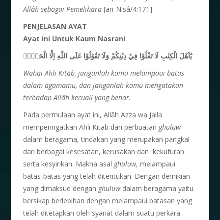
Allâh sebagai Pemelihara
[an-Nisâ/4:171]
PENJELASAN AYAT
Ayat ini Untuk Kaum Nasrani
يٰٓاَهْلَ الْكِتٰبِ لَا تَغْلُوْا فِيْ دِيْنِكُمْ وَلَا تَقُوْلُوْا عَلَى اللّٰهِ اِلَّا الْحَقَّۗ
Wahai Ahli Kitab, janganlah kamu melampaui batas
dalam agamamu, dan janganlah kamu mengatakan
terhadap Allâh kecuali yang benar.
Pada permulaan ayat ini, Allâh Azza wa Jalla
memperingatkan Ahli Kitab dari perbuatan
ghuluw
dalam beragama, tindakan yang merupakan pangkal
dari berbagai kesesatan, kerusakan dan kekufuran
serta kesyirikan. Makna asal
ghuluw
, melampaui
batas-batas yang telah ditentukan. Dengan demikian
yang dimaksud dengan
ghuluw
dalam beragama yaitu
bersikap berlebihan dengan melampaui batasan yang
telah ditetapkan oleh syariat dalam suatu perkara