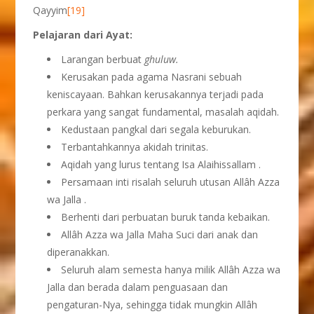
Qayyim
[19]
Pelajaran dari Ayat:
Larangan berbuat
ghuluw.
Kerusakan pada agama Nasrani sebuah
keniscayaan. Bahkan kerusakannya terjadi pada
perkara yang sangat fundamental, masalah aqidah.
Kedustaan pangkal dari segala keburukan.
Terbantahkannya akidah trinitas.
Aqidah yang lurus tentang Isa Alaihissallam .
Persamaan inti risalah seluruh utusan Allâh Azza
wa Jalla .
Berhenti dari perbuatan buruk tanda kebaikan.
Allâh Azza wa Jalla Maha Suci dari anak dan
diperanakkan.
Seluruh alam semesta hanya milik Allâh Azza wa
Jalla dan berada dalam penguasaan dan
pengaturan-Nya, sehingga tidak mungkin Allâh