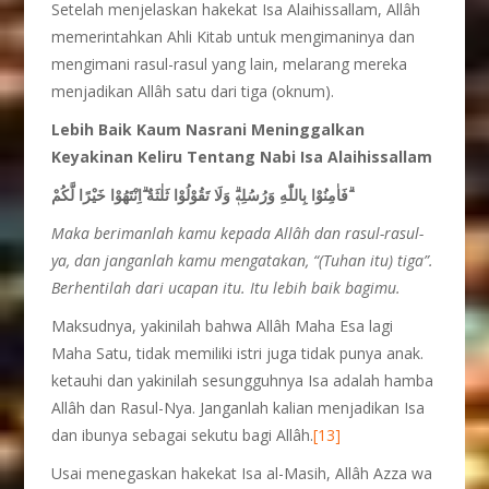
Setelah menjelaskan hakekat Isa Alaihissallam, Allâh
memerintahkan Ahli Kitab untuk mengimaninya dan
mengimani rasul-rasul yang lain, melarang mereka
menjadikan Allâh satu dari tiga (oknum).
Lebih Baik Kaum Nasrani Meninggalkan
Keyakinan Keliru Tentang Nabi Isa Alaihissallam
فَاٰمِنُوْا بِاللّٰهِ وَرُسُلِهٖۗ وَلَا تَقُوْلُوْا ثَلٰثَةٌ ۗاِنْتَهُوْا خَيْرًا لَّكُمْ ۗ
Maka berimanlah kamu kepada Allâh dan rasul-rasul-
ya, dan janganlah kamu mengatakan, “(Tuhan itu) tiga”.
Berhentilah dari ucapan itu. Itu lebih baik bagimu.
Maksudnya, yakinilah bahwa Allâh Maha Esa lagi
Maha Satu, tidak memiliki istri juga tidak punya anak.
ketauhi dan yakinilah sesungguhnya Isa adalah hamba
Allâh dan Rasul-Nya. Janganlah kalian menjadikan Isa
dan ibunya sebagai sekutu bagi Allâh.
[13]
Usai menegaskan hakekat Isa al-Masih, Allâh Azza wa