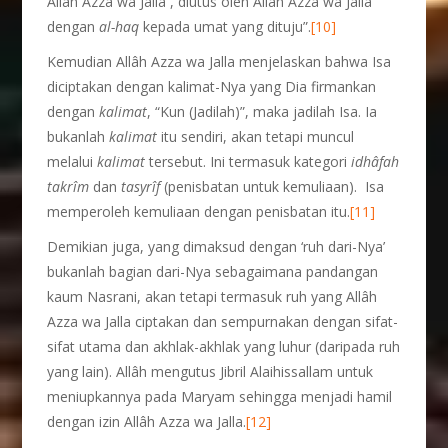
Allâh Azza wa Jalla , diutus oleh Allâh Azza wa Jalla
dengan
al-haq
kepada umat yang dituju”.
[10]
Kemudian Allâh Azza wa Jalla menjelaskan bahwa Isa
diciptakan dengan kalimat-Nya yang Dia firmankan
dengan
kalimat
, “Kun (Jadilah)”, maka jadilah Isa. Ia
bukanlah
kalimat
itu sendiri, akan tetapi muncul
melalui
kalimat
tersebut. Ini termasuk kategori
idhâfah
takrîm
dan
tasyrîf
(penisbatan untuk kemuliaan). Isa
memperoleh kemuliaan dengan penisbatan itu.
[11]
Demikian juga, yang dimaksud dengan ‘ruh dari-Nya’
bukanlah bagian dari-Nya sebagaimana pandangan
kaum Nasrani, akan tetapi termasuk ruh yang Allâh
Azza wa Jalla ciptakan dan sempurnakan dengan sifat-
sifat utama dan akhlak-akhlak yang luhur (daripada ruh
yang lain). Allâh mengutus Jibril Alaihissallam untuk
meniupkannya pada Maryam sehingga menjadi hamil
dengan izin Allâh Azza wa Jalla.
[12]