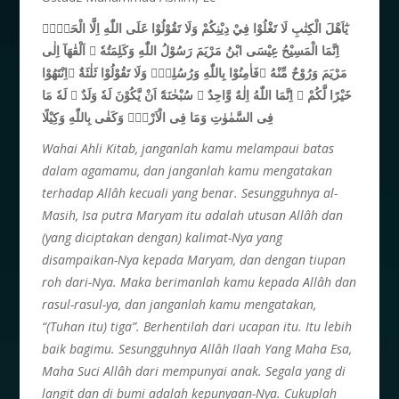
يٰٓاَهْلَ الْكِتٰبِ لَا تَغْلُوْا فِيْ دِيْنِكُمْ وَلَا تَقُوْلُوْا عَلَى اللّٰهِ اِلَّا الْحَقَّۗ
اِنَّمَا الْمَسِيْحُ عِيْسَى ابْنُ مَرْيَمَ رَسُوْلُ اللّٰهِ وَكَلِمَتُهٗ ۚ اَلْقٰهَآ اِلٰى
مَرْيَمَ وَرُوْحٌ مِّنْهُ ۖفَاٰمِنُوْا بِاللّٰهِ وَرُسُلِهٖۗ وَلَا تَقُوْلُوْا ثَلٰثَةٌ ۗاِنْتَهُوْا
خَيْرًا لَّكُمْ ۗ اِنَّمَا اللّٰهُ اِلٰهٌ وَّاحِدٌ ۗ سُبْحٰنَهٗٓ اَنْ يَّكُوْنَ لَهٗ وَلَدٌ ۘ لَهٗ مَا
فِى السَّمٰوٰتِ وَمَا فِى الْاَرْضِۗ وَكَفٰى بِاللّٰهِ وَكِيْلًا
Wahai Ahli Kitab, janganlah kamu melampaui batas
dalam agamamu, dan janganlah kamu mengatakan
terhadap Allâh kecuali yang benar. Sesungguhnya al-
Masih, Isa putra Maryam itu adalah utusan Allâh dan
(yang diciptakan dengan) kalimat-Nya yang
disampaikan-Nya kepada Maryam, dan dengan tiupan
roh dari-Nya. Maka berimanlah kamu kepada Allâh dan
rasul-rasul-ya, dan janganlah kamu mengatakan,
“(Tuhan itu) tiga”. Berhentilah dari ucapan itu. Itu lebih
baik bagimu. Sesungguhnya Allâh Ilaah Yang Maha Esa,
Maha Suci Allâh dari mempunyai anak. Segala yang di
langit dan di bumi adalah kepunyaan-Nya. Cukuplah