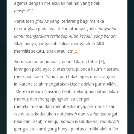
agama dengan melakukan hal-hal yang tidak
masyru’
[1]
Perbuatan
ghuluw
yang terlarang bagi mereka
diterangkan pada ayat kelanjutannya yaitu,
‘janganlah
kamu mengatakan terhadap Allâh kecuali yang benar’.
Maksudnya, janganlah kalian mengatakan Allâh
memiliki sekutu, anak atau istri
[2]
.
Berdasarkan pendapat Jumhur Ulama tafsir
[3]
,
larangan pada ayat di atas tertuju pada kaum Nasrani,
meskipun kaum Yahudi pun tidak lepas dari larangan
ini karena telah mengatakan Uzair adalah putra Allâh .
Mereka (kaum Nasrani) telah melampaui batas dalam
memuji dan mengagungkan Isa dengan
mengkultuskan dan menuhankannya, memposisikan
Isa di atas kedudukan
nubbuwah
dan
risalah
(sebagai
nabi dan rasul) menuju
maqam
(kedudukan)
rubûbiyah
(penguasa alam) yang hanya pantas dimiliki oleh Allâh