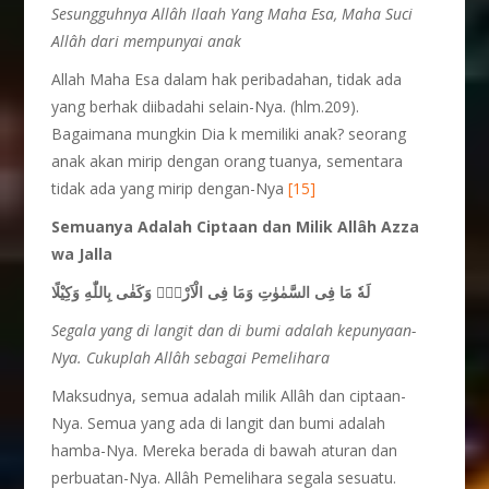
Sesungguhnya Allâh Ilaah Yang Maha Esa, Maha Suci
Allâh dari mempunyai anak
Allah Maha Esa dalam hak peribadahan, tidak ada
yang berhak diibadahi selain-Nya. (hlm.209).
Bagaimana mungkin Dia k memiliki anak? seorang
anak akan mirip dengan orang tuanya, sementara
tidak ada yang mirip dengan-Nya
[15]
Semuanya Adalah Ciptaan dan Milik Allâh Azza
wa Jalla
لَهٗ مَا فِى السَّمٰوٰتِ وَمَا فِى الْاَرْضِۗ وَكَفٰى بِاللّٰهِ وَكِيْلًا
Segala yang di langit dan di bumi adalah kepunyaan-
Nya. Cukuplah Allâh sebagai Pemelihara
Maksudnya, semua adalah milik Allâh dan ciptaan-
Nya. Semua yang ada di langit dan bumi adalah
hamba-Nya. Mereka berada di bawah aturan dan
perbuatan-Nya. Allâh Pemelihara segala sesuatu.