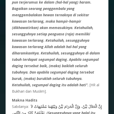
pun terjerumus ke dalam (hal-hal yang) haram.
Bagaikan seorang penggembala yang
menggembalakan hewan ternaknya di sekitar
kawasan terlarang, maka hampir-hampir
(dikhawatirkan) akan memasukinya. Ketahuilah,
sesungguhnya setiap penguasa (raja) memiliki
kawasan terlarang. Ketahuilah, sesungguhnya
kawasan terlarang Allah adalah hal-hal yang
diharamkanNya. Ketahuilah, sesungguhnya di dalam
tubuh terdapat segumpal daging. Apabila segumpal
daging tersebut baik, (maka) baiklah seluruh
tubuhnya. Dan apabila segumpal daging tersebut
buruk, (maka) buruklah seluruh tubuhnya.
Ketahuilah, segumpal daging itu adalah hati”.
[HR al
Bukhari dan Muslim].
Makna Hadits
Sabdanya:
إِنَّ الْحَلاَلَ بَيِّنٌ، وَإِنَّ الْحَرَامَ بَيِّنٌ وَبَيْنَهُمَا مُشْتَبِهَاتٌ لاَ
يَعْلَمُهُنَّ كَثِيْرٌ مِنَ النَّاسِ
(Sesungguhnya yang halal itu