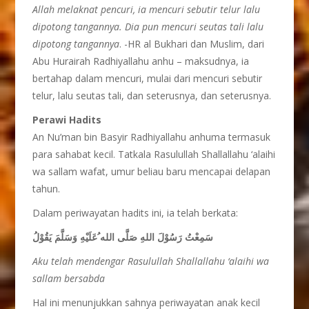
Allah melaknat pencuri, ia mencuri sebutir telur lalu
dipotong tangannya. Dia pun mencuri seutas tali lalu
dipotong tangannya
. -HR al Bukhari dan Muslim, dari
Abu Hurairah Radhiyallahu anhu – maksudnya, ia
bertahap dalam mencuri, mulai dari mencuri sebutir
telur, lalu seutas tali, dan seterusnya, dan seterusnya.
Perawi Hadits
An Nu’man bin Basyir Radhiyallahu anhuma termasuk
para sahabat kecil. Tatkala Rasulullah Shallallahu ‘alaihi
wa sallam wafat, umur beliau baru mencapai delapan
tahun.
Dalam periwayatan hadits ini, ia telah berkata:
سَمِعْتُ رَسُوْلَ اللهِ صَلَّى الله ُعَلَيْهِ وَسَلَّمَ يَقُوْلُ
Aku telah mendengar Rasulullah Shallallahu ‘alaihi wa
sallam bersabda
Hal ini menunjukkan sahnya periwayatan anak kecil