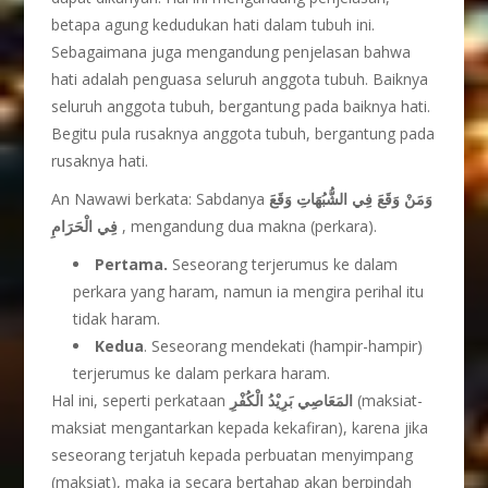
betapa agung kedudukan hati dalam tubuh ini.
Sebagaimana juga mengandung penjelasan bahwa
hati adalah penguasa seluruh anggota tubuh. Baiknya
seluruh anggota tubuh, bergantung pada baiknya hati.
Begitu pula rusaknya anggota tubuh, bergantung pada
rusaknya hati.
An Nawawi berkata: Sabdanya
وَمَنْ وَقَعَ فِي الشُّبُهَاتِ وَقَعَ
فِي الْحَرَامِ
, mengandung dua makna (perkara).
Pertama.
Seseorang terjerumus ke dalam
perkara yang haram, namun ia mengira perihal itu
tidak haram.
Kedua
. Seseorang mendekati (hampir-hampir)
terjerumus ke dalam perkara haram.
Hal ini, seperti perkataan
المَعَاصِي بَرِيْدُ الْكُفْرِ
(maksiat-
maksiat mengantarkan kepada kekafiran), karena jika
seseorang terjatuh kepada perbuatan menyimpang
(maksiat), maka ia secara bertahap akan berpindah