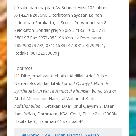
[Disalin dari majalah As-Sunnah Edisi 10/Tahun
X/1427H/2006M. Diterbitkan Yayasan Lajnah
Istiqomah Surakarta, Jl. Solo – Purwodadi Km.8
Selokaton Gondangrejo Solo 57183 Telp. 0271-
858197 Fax 0271-858196.Kontak Pemasaran
085290093792, 08121533647, 081575792961,
Redaksi 08122589079]
_______
Footnote
[1]
Diterjemahkan oleh Abu Abdillah Arief B. bin
Usman Rozali dari kitab
Fat-hul Qawiyyil Matin fi
Syarhil Arba’in wa Tatimmatul Khamsin
, karya Syaikh
Abdul Muhsin bin Hamd al ‘Abbad al Badr –
hafizhahullah
-, Cetakan Daar Ibnul Qayyim & Daar
Ibnu ‘Affan, Dammam, KSA, Cet. I, Th. 1424H/2003M.
Hadits ke-6, halaman 41 sampai 44.
Home
/
A8. Qur'an Hadits6 Syarah...
/