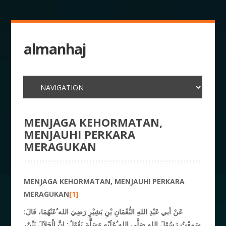
almanhaj
MENJAGA KEHORMATAN,
MENJAUHI PERKARA
MERAGUKAN
MENJAGA KEHORMATAN, MENJAUHI PERKARA
MERAGUKAN
[1]
عَنْ أبي عَبْدِ اللهِ النُّعْمَانِ بْنِ بَشِيْرٍ رَضِيَ الله ُعَنْهُمَا، قَالَ:
سَمِعْتُ رَسُوْلَ اللهِ صَلَّى الله ُعَلَيْهِ وَسَلَّمَ يَقُوْلُ: إِنَّ الْحَلاَلَ بَيِّنٌ،