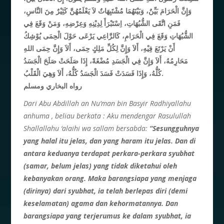
وَإِنَّ الْحَرَامَ بَيِّنٌ، وَبَيْنَهُمَا مُشْتَبِهَاتٌ لاَ يَعْلَمُهُنَّ كَثِيْرٌ مِنَ النَّاسِ،
فَمَنِ اتَّقَى الشُّبُهَاتِ، اِسْتَبْرَأَ لِدِيْنِهِ وَعِرْضِهِ، وَمَنْ وَقَعَ فِي
الشُّبُهَاتِ وَقَعَ فِي الْحَرَامِ، كَالرَّاعِي يَرْعَى حَوْلَ الْحِمَى يُوْشِكُ
أَنْ يَرْتَعَ فِيْهِ، أَلاَ وَإِنَّ لِكُلِّ مَلِكٍ حِمَى، أَلاَ وَإِنَّ حِمَى اللهِ
مَحَارِمُهُ، أَلاَ وَإِنَّ فِي الْجَسَدِ مُضْغَةً، إِذَا صَلَحَتْ صَلَحَ الْجَسَدُ
كُلُّهُ، وَإِذَا فَسَدَتْ فَسَدَ الْجَسَدُ كُلُّهُ، أَلاَ وَهِيَ الْقَلْبُ.
رواه البخاري ومسلم
Dari Abu Abdillah an Nu’man bin Basyir Radhiyallahu
anhuma , beliau berkata : Aku mendengar Rasulullah
Shallallahu ‘alaihi wa sallam bersabda:
“Sesungguhnya
yang halal itu jelas, dan yang haram itu jelas. Dan di
antara keduanya terdapat perkara-perkara syubhat
(samar, belum jelas) yang tidak diketahui oleh
kebanyakan orang. Maka barangsiapa yang menjaga
(dirinya) dari syubhat, ia telah berlepas diri (demi
keselamatan) agama dan kehormatannya. Dan
barangsiapa yang terjerumus ke dalam syubhat, ia