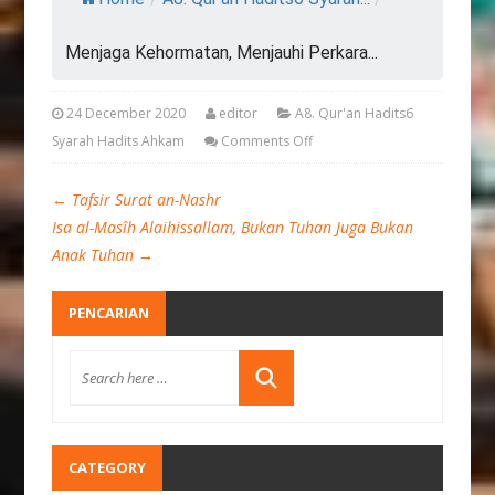
Menjaga Kehormatan, Menjauhi Perkara...
24 December 2020
editor
A8. Qur'an Hadits6
Syarah Hadits Ahkam
Comments Off
←
Tafsir Surat an-Nashr
Isa al-Masîh Alaihissallam, Bukan Tuhan Juga Bukan
Anak Tuhan
→
PENCARIAN
CATEGORY