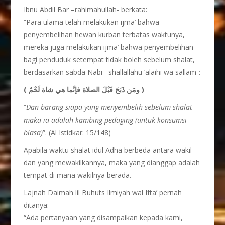
Ibnu Abdil Bar –rahimahullah- berkata:
“Para ulama telah melakukan ijma’ bahwa
penyembelihan hewan kurban terbatas waktunya,
mereka juga melakukan ijma’ bahwa penyembelihan
bagi penduduk setempat tidak boleh sebelum shalat,
berdasarkan sabda Nabi –shallallahu ‘alaihi wa sallam-:
( ومَن ذَبَحَ قَبْلَ الصلاة فإنَّما هي شاة لَحْمٌ )
“
Dan barang siapa yang menyembelih sebelum shalat
maka ia adalah kambing pedaging (untuk konsumsi
biasa)
”. (Al Istidkar: 15/148)
Apabila waktu shalat idul Adha berbeda antara wakil
dan yang mewakilkannya, maka yang dianggap adalah
tempat di mana wakilnya berada.
Lajnah Daimah lil Buhuts Ilmiyah wal Ifta’ pernah
ditanya:
“Ada pertanyaan yang disampaikan kepada kami,