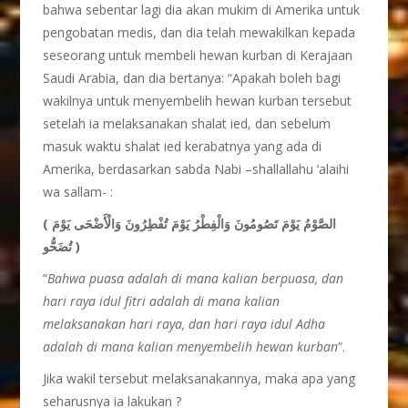
bahwa sebentar lagi dia akan mukim di Amerika untuk
pengobatan medis, dan dia telah mewakilkan kepada
seseorang untuk membeli hewan kurban di Kerajaan
Saudi Arabia, dan dia bertanya: “Apakah boleh bagi
wakilnya untuk menyembelih hewan kurban tersebut
setelah ia melaksanakan shalat ied, dan sebelum
masuk waktu shalat ied kerabatnya yang ada di
Amerika, berdasarkan sabda Nabi –shallallahu ‘alaihi
wa sallam- :
( الصَّوْمُ يَوْمَ تَصُومُونَ وَالْفِطْرُ يَوْمَ تُفْطِرُونَ وَالْأَضْحَى يَوْمَ
تُضَحُّو )
“
Bahwa puasa adalah di mana kalian berpuasa, dan
hari raya idul fitri adalah di mana kalian
melaksanakan hari raya, dan hari raya idul Adha
adalah di mana kalian menyembelih hewan kurban
”.
Jika wakil tersebut melaksanakannya, maka apa yang
seharusnya ia lakukan ?