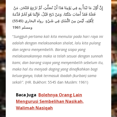
إِنَّ أَوَّلَ مَا نَبْدَأُ بِهِ فِي يَوْمِنَا هَذَا أَنْ نُصَلِّيَ، ثُمَّ نَرْجِعَ فَنَنْحَرَ، مَنْ
فَعَلَهُ فَقَدْ أَصَابَ سُنَّتَنَا، وَمَنْ ذَبَحَ قَبْلُ، فَإِنَّمَا هُوَ لَحْمٌ قَدَّمَهُ
(5545)
شَيْءٍ رواه البخاري
لِأَهْلِهِ، لَيْسَ مِنَ النُّسُكِ فِي
ومسلم 1961
“
Sungguh pertama kali kita memulai pada hari raya ini
adalah dengan melaksanakan shalat, lalu kita pulang
dan segera menyembelih. Barang siapa yang
melaksanakannya maka ia telah sesuai dengan sunnah
kami, dan barang siapa yang menyembelih sebelum itu,
maka hal itu menjadi daging yang dinafkahkan bagi
keluarganya, tidak termasuk ibadah (kurban) sama
sekali”.
(HR. Bukhori: 5545 dan Muslim: 1961)
Baca Juga
Bolehnya Orang Lain
Mengurusi Sembelihan Nasikah,
Walimah Nasiqah