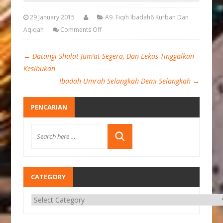
29 January 2015
A9. Fiqih Ibadah6 Kurban Dan
Aqiqah
Comments Off
←
Datangi Shalat Jum’at Segera, Dan Lekas Tinggalkan
Kesibukan
Ibadah Umrah Selangkah Demi Selangkah
→
PENCARIAN
CATEGORY