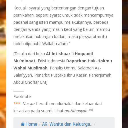
Kecuali, syarat yang bertentangan dengan tujuan
pernikahan, seperti syarat untuk tidak mencampurinya
padahal sang isteri mampu melakukannya, berbeda
dengan wanita yang masih kecil yang belum mampu
melakukan hubungan badan, maka persyaratan itu
boleh dipenuhi. Wallahu a’lam.”
[Disalin dari buku
Al-Intishaar li Huquuqil
Mu’minaat
, Edisi Indonesia
Dapatkan Hak-Hakmu
Wahai Muslimah
, Penulis Ummu Salamah As-
Salafiyyah, Penerbit Pustaka Ibnu Katsir, Penerjemah
Abdul Ghoffar EM]
______
Footnote
***
Nusyuz
berarti mendurhakai dan keluar dari
-ed
ketaatan pada suami. Lihat
an-Nihaayah
.
Home
/
A9. Wanita dan Keluarga...
/