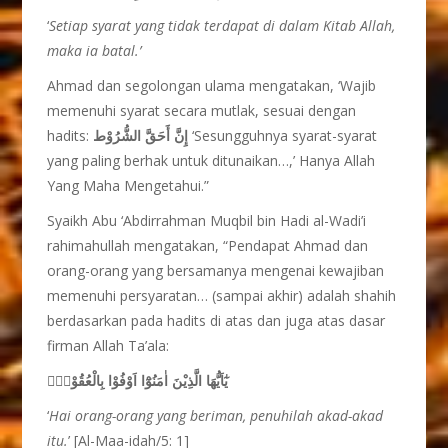
‘
Setiap syarat yang tidak terdapat di dalam Kitab Allah,
maka ia batal.’
Ahmad dan segolongan ulama mengatakan, ‘Wajib
memenuhi syarat secara mutlak, sesuai dengan
hadits:
إِنَّ أَحَقَّ الشُّرُوْط
‘Sesungguhnya syarat-syarat
yang paling berhak untuk ditunaikan…,’ Hanya Allah
Yang Maha Mengetahui.”
Syaikh Abu ‘Abdirrahman Muqbil bin Hadi al-Wadi’i
rahimahullah mengatakan, “Pendapat Ahmad dan
orang-orang yang bersamanya mengenai kewajiban
memenuhi persyaratan… (sampai akhir) adalah shahih
berdasarkan pada hadits di atas dan juga atas dasar
firman Allah Ta’ala:
يٰٓاَيُّهَا الَّذِيْنَ اٰمَنُوْٓا اَوْفُوْا بِالْعُقُوْدِۗ
‘
Hai orang-orang yang beriman, penuhilah akad-akad
itu.
’ [Al-Maa-idah/5: 1]