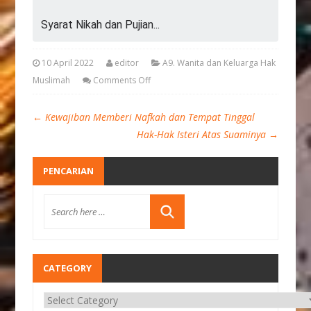
Syarat Nikah dan Pujian...
10 April 2022
editor
A9. Wanita dan Keluarga Hak
Muslimah
Comments Off
←
Kewajiban Memberi Nafkah dan Tempat Tinggal
Hak-Hak Isteri Atas Suaminya
→
PENCARIAN
CATEGORY