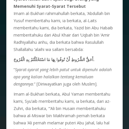
Memenuhi Syarat-Syarat Tersebut
Imam al-Bukhari rahimahullah berkata, ‘Abdullah bin
Yusuf memberitahu kami, ia berkata, al-Laits
memberitahu kami, dia berkata, Yazid bin Abu Habaib
memberitahuku dari Abul Khair dari ‘Uqbah bin ‘Amir
Radhiyallahu anhu, dia berkata bahwa Rasulullah
Shallallahu ‘alaihi wa sallam bersabda:
أَحَقُّ الشُّرُوطِ أَنْ تُوفُوا بِهَا مَا اسْتَحْلَلْتُمْ بِهِ الْفُرُوجَ.
“
Syarat-syarat yang lebih patut untuk dipenuhi adalah
apa yang kalian halalkan tentang kemaluan
dengannya
.” [Diriwayatkan juga oleh Muslim].
Imam al-Bukhari berkata, Abul Yaman memberitahu
kami, Syu’aib memberitahu kami, ia berkata, dari az-
Zuhri, dia berkata, “‘Ali bin Husain memberitahuku
bahwa al-Miswar bin Makhramah pernah berkata
bahwa ‘Ali pernah melamar puteri Abu Jahal, lalu hal