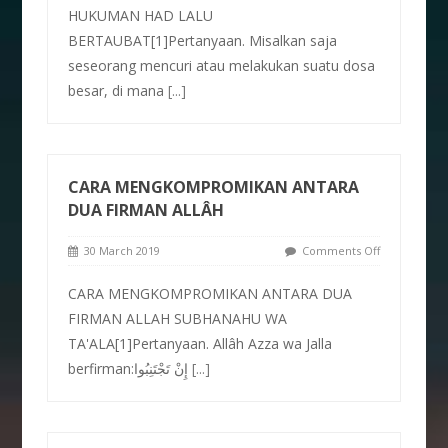
HUKUMAN HAD LALU
BERTAUBAT[1]Pertanyaan. Misalkan saja
seseorang mencuri atau melakukan suatu dosa
besar, di mana
[...]
CARA MENGKOMPROMIKAN ANTARA
DUA FIRMAN ALLÂH
30 March 2019
Comments Off
CARA MENGKOMPROMIKAN ANTARA DUA
FIRMAN ALLAH SUBHANAHU WA
TA'ALA[1]Pertanyaan. Allâh Azza wa Jalla
berfirman:إِنْ تَجْتَنِبُوا
[...]