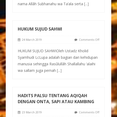
nama Allâh Subhanahu wa Ta’ala serta
[...]
HUKUM SUJUD SAHWI
24 March 2019
Comments Off
HUKUM SUJUD SAHWIOleh Ustadz Kholid
Syamhudi LcLupa adalah bagian dari kehidupan
manusia sehingga Rasûlullâh Shallallahu ‘alaihi
wa sallam juga pernah
[...]
HADITS PALSU TENTANG AQIQAH
DENGAN ONTA, SAPI ATAU KAMBING
23 March 2019
Comments Off