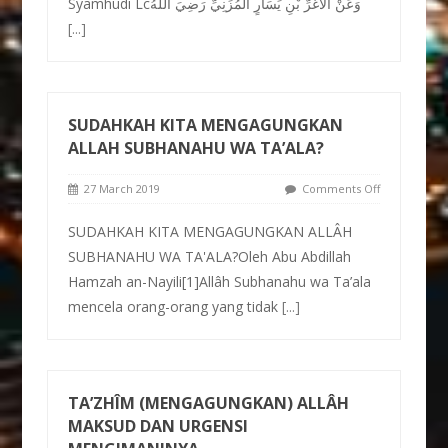
Syamhudi Lcوَعَنْ الأَغَرِّ بْنِ يَسَارٍ الْمُزَنِيِّ رَضِيَ اللهُ
[...]
SUDAHKAH KITA MENGAGUNGKAN
ALLAH SUBHANAHU WA TA’ALA?
27 March 2019
Comments Off
SUDAHKAH KITA MENGAGUNGKAN ALLÂH
SUBHANAHU WA TA'ALA?Oleh Abu Abdillah
Hamzah an-Nayili[1]Allâh Subhanahu wa Ta’ala
mencela orang-orang yang tidak
[...]
TA’ZHÎM (MENGAGUNGKAN) ALLÂH
MAKSUD DAN URGENSI