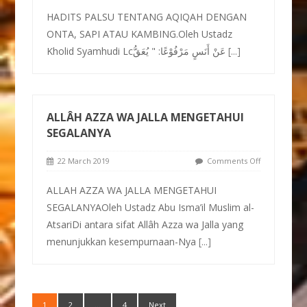
HADITS PALSU TENTANG AQIQAH DENGAN
ONTA, SAPI ATAU KAMBING.Oleh Ustadz
Kholid Syamhudi Lcعَنْ أَنَسٍ مَرْفُوْعًا: " يُعَقُّ
[...]
ALLÂH AZZA WA JALLA MENGETAHUI
SEGALANYA
22 March 2019
Comments Off
ALLAH AZZA WA JALLA MENGETAHUI
SEGALANYAOleh Ustadz Abu Isma’il Muslim al-
AtsariDi antara sifat Allâh Azza wa Jalla yang
menunjukkan kesempurnaan-Nya
[...]
1
2
…
4
Next