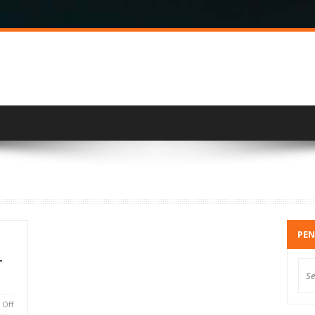
PEN
-
Off