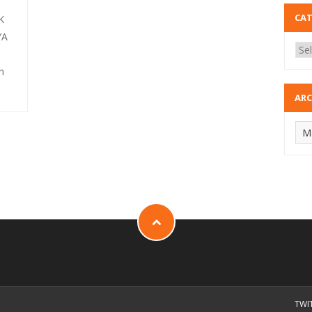
CA
K
YA
h
ARC
TWI