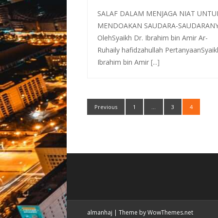
SALAF DALAM MENJAGA NIAT UNTU
MENDOAKAN SAUDARA-SAUDARAN
OlehSyaikh Dr. Ibrahim bin Amir Ar-
Ruhaily hafidzahullah PertanyaanSyaik
Ibrahim bin Amir
[...]
Previous
1
…
3
4
almanhaj
|
Theme by WowThemes.net