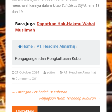
menshahihkannya dalam kitab
Ta
h
dz
î
rus S
â
jid
, hlm. 18
dan 19.
Baca Juga
Dapatkan Hak-Hakmu Wahai
Muslimah
Home
/
A1. Headline Almanhaj
/
Pengagungan dan Pengkultusan Kubur
21 October 2024
editor
A1. Headline Almanhaj
Comments Off
←
Larangan Beribadah Di Kuburan
Penjagaan Islam Terhadap Kuburan
→
PENCARIAN