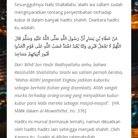
Sesungguhnya Nabi Shallallahu ‘alaihi wa sallam sudah
mengisyaratkan tentang penyembahan terhadap
kubur di dalam banyak hadits shahih. Diantara hadits
itu adalah:
عَنْ عَطَاءِ بْنِ يَسَارٍ أَنَّ رَسُولَ اللَّهِ صَلَّى اللَّهُ عَلَيْهِ وَسَلَّمَ قَالَ
اللَّهُمَّ لَا تَجْعَلْ قَبْرِي وَثَنًا يُعْبَدُ اشْتَدَّ غَضَبُ اللَّهِ عَلَى قَوْمٍ اتَّخَذُوا
قُبُورَ أَنْبِيَائِهِمْ مَسَاجِدَ
Dari ‘Ath
â
’ bin Yas
â
r Radhiyallahu anhu, bahwa
Rasûlullâh Shallallahu ‘alaihi wa sallam pernah berdoa,
“Wahai Allâh! Janganlah Engkau jadikan kuburku
sebagai berhala (tuhan yang disembah). Allâh sangat
murka terhadap orang-orang yang menjadikan kubur-
kubur para Nabi mereka sebagai masjid-masjid”.
[HR.
Mâlik dalam
al-Muwaththa
’, no. 376]
Hadits ini mursal (termasuk lemah), namun dikuatkan
oleh hadits-hadits lain sehingga menjadi shahih. Oleh
Karena itu, Syaikh al-Albâni rahimahullah