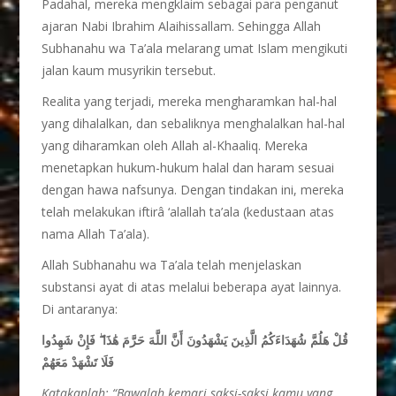
Padahal, mereka mengklaim sebagai para penganut
ajaran Nabi Ibrahim Alaihissallam. Sehingga Allah
Subhanahu wa Ta’ala melarang umat Islam mengikuti
jalan kaum musyrikin tersebut.
Realita yang terjadi, mereka mengharamkan hal-hal
yang dihalalkan, dan sebaliknya menghalalkan hal-hal
yang diharamkan oleh Allah al-Khaaliq. Mereka
menetapkan hukum-hukum halal dan haram sesuai
dengan hawa nafsunya. Dengan tindakan ini, mereka
telah melakukan iftirâ ‘alallah ta’ala (kedustaan atas
nama Allah Ta’ala).
Allah Subhanahu wa Ta’ala telah menjelaskan
substansi ayat di atas melalui beberapa ayat lainnya.
Di antaranya:
قُلْ هَلُمَّ شُهَدَاءَكُمُ الَّذِينَ يَشْهَدُونَ أَنَّ اللَّهَ حَرَّمَ هَٰذَا ۖ فَإِنْ شَهِدُوا
فَلَا تَشْهَدْ مَعَهُمْ
Katakanlah: “Bawalah kemari saksi-saksi kamu yang