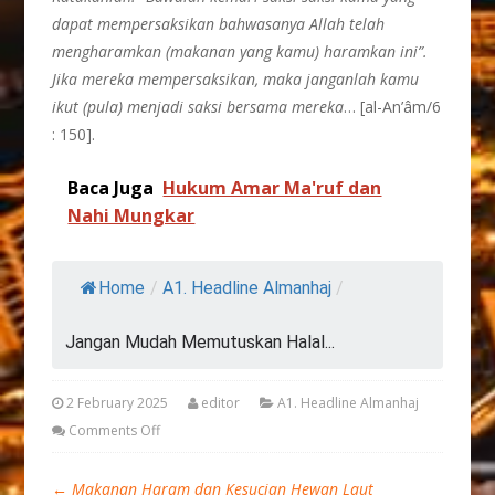
dapat mempersaksikan bahwasanya Allah telah
mengharamkan (makanan yang kamu) haramkan ini”.
Jika mereka mempersaksikan, maka janganlah kamu
ikut (pula) menjadi saksi bersama mereka
… [al-An’âm/6
: 150].
Baca Juga
Hukum Amar Ma'ruf dan
Nahi Mungkar
Home
/
A1. Headline Almanhaj
/
Jangan Mudah Memutuskan Halal...
2 February 2025
editor
A1. Headline Almanhaj
Comments Off
←
Makanan Haram dan Kesucian Hewan Laut