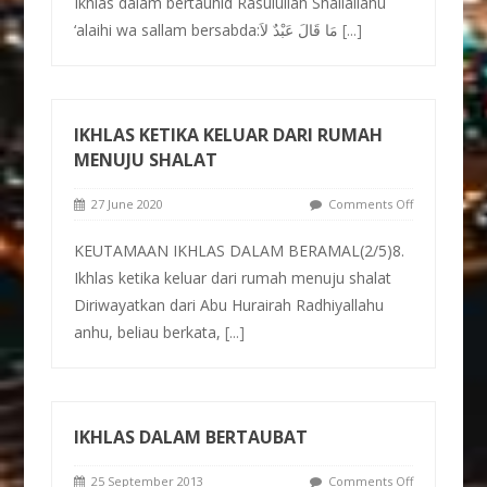
Ikhlas dalam bertauhid Rasulullah Shallallahu
‘alaihi wa sallam bersabda:مَا قَالَ عَبْدٌ لاَ
[...]
IKHLAS KETIKA KELUAR DARI RUMAH
MENUJU SHALAT
27 June 2020
Comments Off
KEUTAMAAN IKHLAS DALAM BERAMAL(2/5)8.
Ikhlas ketika keluar dari rumah menuju shalat
Diriwayatkan dari Abu Hurairah Radhiyallahu
anhu, beliau berkata,
[...]
IKHLAS DALAM BERTAUBAT
25 September 2013
Comments Off