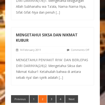
DIRI DARINYA(1/6)1. Mengetahui keagungan
Allah Subhanahu wa Ta’ala, Nama-Nama-Nya,
Sifat-Sifat-Nya dan penuh
[...]
MENGETAHUI SIKSA DAN NIKMAT
KUBUR
14 February 2011
Comments Off
MENGETAHUI PENYAKIT RIYA' DAN BERLEPAS
DIRI DARINYA(2/6)2. Mengetahui Siksa dan
Nikmat Kubur1 Ketahuilah bahwa di antara
sebab riya’ dan syirik adalah
[...]
Previous
1
2
3
4
Next