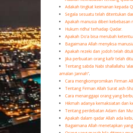
Adakah tingkat keimanan kepada Q
Segala sesuatu telah ditentukan dan
Apakah manusia diberi kebebasan 
Hukum ridha’ terhadap Qadar.
Apakah Do’a bisa merubah ketentu
Bagaimana Allah menyiksa manusia 
Apakah rezeki dan jodoh telah ditu
Jika perbuatan orang kafir telah dit
Tentang sabda Nabi shallallahu ‘a
amalan Jannah”
.
Cara mengkompromikan Firman Alla
Tentang Firman Allah Surat ash-Sha
Cara menanggapi orang yang berbu
Hikmah adanya kemaksiatan dan ke
Tentang perdebatan Adam dan Mu
Apakah dalam qadar Allah ada keb
Bagaimana Allah menetapkan yang 
Orang yang marah bila ditimpa mu