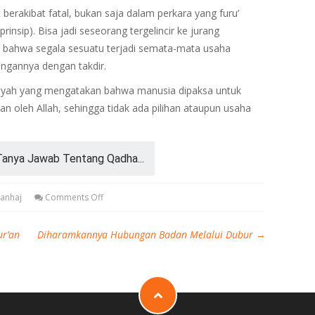
erakibat fatal, bukan saja dalam perkara yang furu’
insip). Bisa jadi seseorang tergelincir ke jurang
bahwa segala sesuatu terjadi semata-mata usaha
ngannya dengan takdir.
riyah yang mengatakan bahwa manusia dipaksa untuk
n oleh Allah, sehingga tidak ada pilihan ataupun usaha
Tanya Jawab Tentang Qadha...
manhaj
Comments Off
r’an
Diharamkannya Hubungan Badan Melalui Dubur
→