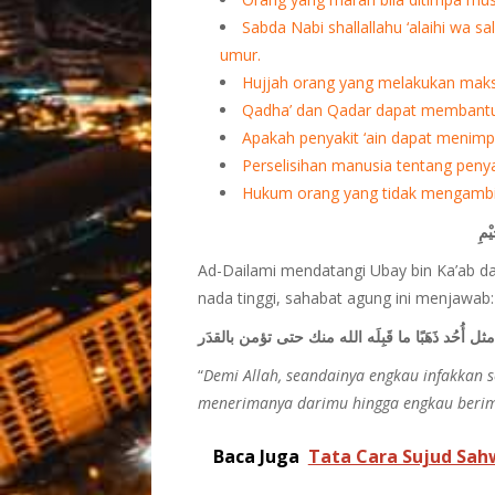
Sabda Nabi shallallahu ‘alaihi wa 
umur.
Hujjah orang yang melakukan maks
Qadha’ dan Qadar dapat membant
Apakah penyakit ‘ain dapat menim
Perselisihan manusia tentang penyak
Hukum orang yang tidak mengambil 
يْمِ
Ad-Dailami mendatangi Ubay bin Ka’ab dan 
nada tinggi, sahabat agung ini menjawab:
ثل أُحُد ذَهَبًا ما قَبِلَه الله منك حتى تؤمن بالقدَر
“
Demi Allah, seandainya engkau infakkan s
menerimanya darimu hingga engkau berim
Baca Juga
Tata Cara Sujud Sah