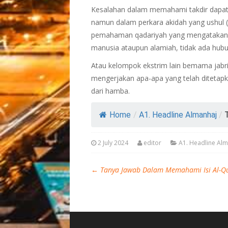
Kesalahan dalam memahami takdir dapat b
namun dalam perkara akidah yang ushul (pr
pemahaman qadariyah yang mengatakan 
manusia ataupun alamiah, tidak ada hubu
Atau kelompok ekstrim lain bemama jab
mengerjakan apa-apa yang telah ditetapka
dari hamba.
Home
/
A1. Headline Almanhaj
/
2 July 2024
editor
A1. Headline Al
←
Tanya Jawab Dalam Memahami Isi Al-Qu