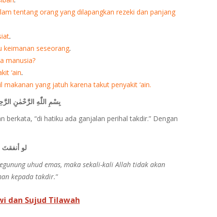
sallam tentang orang yang dilapangkan rezeki dan panjang
iat
.
u keimanan seseorang
.
pa manusia?
it ‘ain
.
makanan yang jatuh karena takut penyakit ‘ain.
بِسْمِ اللّٰهِ الرَّحْمٰنِ الرَّحِ
berkata, “di hatiku ada ganjalan perihal takdir.” Dengan
لو أنفقتَ م
egunung uhud emas, maka sekali-kali Allah tidak akan
an kepada takdir.
”
wi dan Sujud Tilawah