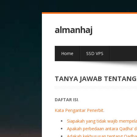
almanhaj
Home
SSD VPS
TANYA JAWAB TENTANG
DAFTAR ISI
.
Kata Pengantar Penerbit
.
Siapakah yang tidak wajib mempela
Apakah perbedaan antara Qadha’ d
Adakah kekhususan tentang Qadha