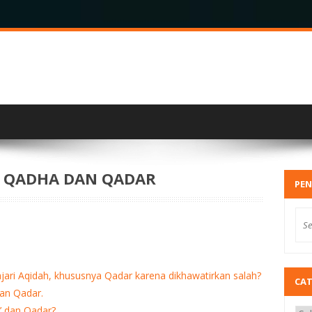
 QADHA DAN QADAR
PEN
jari Aqidah, khususnya Qadar karena dikhawatirkan salah?
CA
an Qadar.
’ dan Qadar?