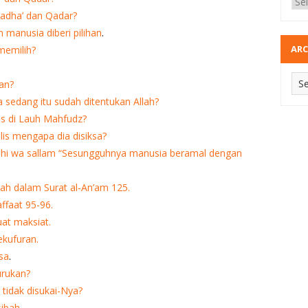
adha’ dan Qadar?
 manusia diberi pilihan
.
ARC
memilih?
an?
sedang itu sudah ditentukan Allah?
lis di Lauh Mahfudz?
ulis mengapa dia disiksa?
laihi wa sallam “Sesungguhnya manusia beramal dengan
h dalam Surat al-An’am 125.
ffaat 95-96.
at maksiat.
kufuran.
sa
.
urukan?
tidak disukai-Nya?
sibah
.