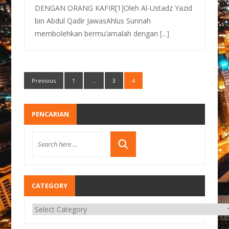
DENGAN ORANG KAFIR[1]Oleh Al-Ustadz Yazid
bin Abdul Qadir JawasAhlus Sunnah
membolehkan bermu’amalah dengan
[...]
Previous
1
…
3
4
PENCARIAN
CATEGORY