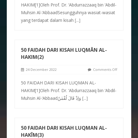
HAKIM[1]Oleh Prof. Dr. ‘Abdurrazzaaq bin ‘Abdil-
Muhsin Al-‘AbbaadSesungguhnya wasiat-wasiat
yang terdapat dalam kisah
[...]
50 FAIDAH DARI KISAH LUQMÂN AL-
HAKIM(2)
24 December 2022
Comments Off
50 FAIDAH DARI KISAH LUQMAN AL-
HAKIM[1]Oleh Prof. Dr. ‘Abdurrazzaaq bin ‘Abdil-
Muhsin Al-‘Abbaadوَاِذْ قَالَ لُقْمٰنُ
[...]
50 FAIDAH DARI KISAH LUQMAN AL-
HAKÎM(3)