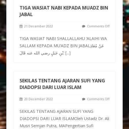
TIGA WASIAT NABI KEPADA MUADZ BIN
JABAL
21 December 2022
Comments Off
TIGA WASIAT NABI SHALLALLAHU ‘ALAIHI WA
SALLAM KEPADA MU’ADZ BIN JABALعَنْ مُعَاذِ
بْنِ جَبَلٍ رضي الله عنه قَالَ:
[...]
SEKILAS TENTANG AJARAN SUFI YANG
DIADOPSI DARI LUAR ISLAM
20 December 2022
Comments Off
SEKILAS TENTANG AJARAN SUFI YANG
DIADOPSI DARI LUAR ISLAMOleh Ustadz Dr. Ali
Musri Semjan Putra, MAPengertian Sufi