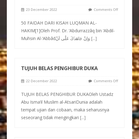
23 December 2022
Comments Off
50 FAIDAH DARI KISAH LUQMAN AL-
HAKIM[1]Oleh Prof. Dr. ‘Abdurrazzâq bin ‘Abdil-
Muhsin Al-‘Abbâdوَاِنْ جَاهَدٰكَ عَلٰٓى اَنْ
[...]
TUJUH BELAS PENGHIBUR DUKA
22 December 2022
Comments Off
TUJUH BELAS PENGHIBUR DUKAOleh Ustadz
Abu Isma’il Muslim al-AtsariDunia adalah
tempat ujian dan cobaan, maka seharusnya
seseorang tidak mengingkari
[...]