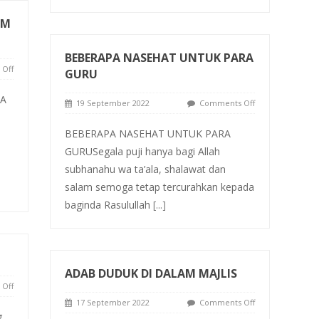
AM
BEBERAPA NASEHAT UNTUK PARA
Off
GURU
A
19 September 2022
Comments Off
BEBERAPA NASEHAT UNTUK PARA
GURUSegala puji hanya bagi Allah
subhanahu wa ta’ala, shalawat dan
salam semoga tetap tercurahkan kepada
baginda Rasulullah
[...]
ADAB DUDUK DI DALAM MAJLIS
Off
17 September 2022
Comments Off
g