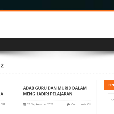
22
PEN
ADAB GURU DAN MURID DALAM
IA
MENGHADIRI PELAJARAN
Off
23 September 2022
Comments Off