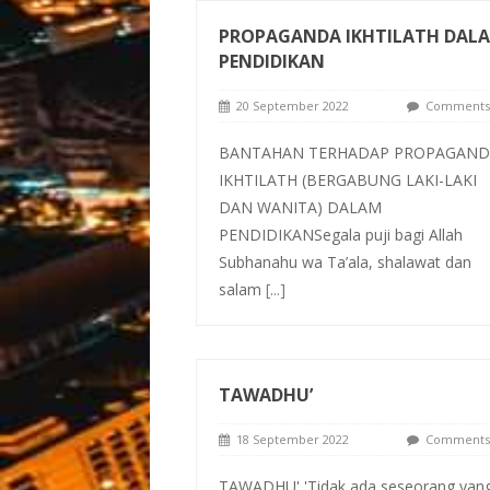
PROPAGANDA IKHTILATH DAL
PENDIDIKAN
20 September 2022
Comments 
BANTAHAN TERHADAP PROPAGAND
IKHTILATH (BERGABUNG LAKI-LAKI
DAN WANITA) DALAM
PENDIDIKANSegala puji bagi Allah
Subhanahu wa Ta’ala, shalawat dan
salam
[...]
TAWADHU’
18 September 2022
Comments 
TAWADHU' 'Tidak ada seseorang yan