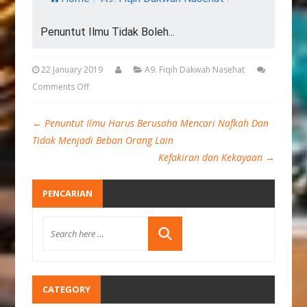
Penuntut Ilmu Tidak Boleh...
22 January 2019
A9. Fiqih Dakwah Nasehat
Comments Off
←
Penuntut Ilmu Harus Berusaha Mencari Nafkah Dan
Tidak Menjadi Beban Orang Lain
Kefakiran dan Kekayaan
→
PENCARIAN
CATEGORY