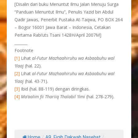
[Disalin dari buku Menuntut Ilmu Jalan Menuju Surga
“Panduan Menuntut Ilmu”, Penulis Yazid bin Abdul
Qadir Jawas, Penerbit Pustaka At-Taqwa, PO BOX 264
– Bogor 16001 Jawa Barat – Indonesia, Cetakan
Pertama Rabi’uts Tsani 1428H/April 2007M]
_______
Footnote
[1]
Lihat
al-Futur Mazhaahiruhu wa Asbaabuhu wal
‘Ilaaj
(hal. 22).
[2]
Lihat
al-Futur Mazhaahiruhu wa Asbaabuhu wal
‘Ilaaj
(hal. 43-71).
[3]
Ibid (hal. 88-119) dengan diringkas.
[4]
Ma’aalim fii Thariiq Thalabil ‘Ilmi
(hal. 278-279).
Home
/
A9. Fiqih Dakwah Nasehat
/