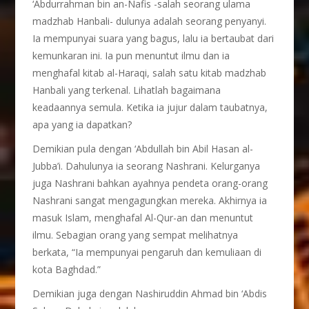
‘Abdurrahman bin an-Nafis -salah seorang ulama
madzhab Hanbali- dulunya adalah seorang penyanyi.
Ia mempunyai suara yang bagus, lalu ia bertaubat dari
kemunkaran ini. Ia pun menuntut ilmu dan ia
menghafal kitab al-Haraqi, salah satu kitab madzhab
Hanbali yang terkenal. Lihatlah bagaimana
keadaannya semula. Ketika ia jujur dalam taubatnya,
apa yang ia dapatkan?
Demikian pula dengan ‘Abdullah bin Abil Hasan al-
Jubba’i. Dahulunya ia seorang Nashrani. Kelurganya
juga Nashrani bahkan ayahnya pendeta orang-orang
Nashrani sangat mengagungkan mereka. Akhirnya ia
masuk Islam, menghafal Al-Qur-an dan menuntut
ilmu. Sebagian orang yang sempat melihatnya
berkata, “Ia mempunyai pengaruh dan kemuliaan di
kota Baghdad.”
Demikian juga dengan Nashiruddin Ahmad bin ‘Abdis