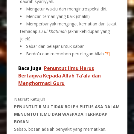
daurah syar’iyyah.
Mengatur waktu dan mengintrospeksi diri.
Mencari teman yang baik (shalih).
Memperbanyak mengingat kematian dan takut
terhadap
su-ul khatimah
(akhir kehidupan yang
jelek)
.
Sabar dan belajar untuk sabar.
Berdo’a dan memohon pertologan Allah.
[3]
Baca Juga
Penuntut Ilmu Harus
Bertaqwa Kepada Allah Ta'ala dan
Menghormati Guru
Nasihat Ketujuh
PENUNTUT ILMU TIDAK BOLEH PUTUS ASA DALAM
MENUNTUT ILMU DAN WASPADA TERHADAP
BOSAN
Sebab, bosan adalah penyakit yang mematikan,