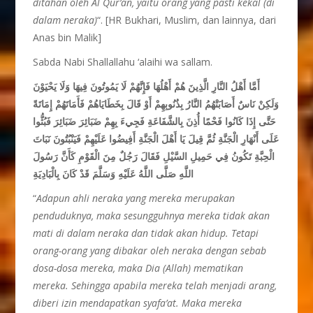
ditahan oleh Al Qur’an, yaitu orang yang pasti kekal (di
dalam neraka)
“. [HR Bukhari, Muslim, dan lainnya, dari
Anas bin Malik]
Sabda Nabi Shallallahu ‘alaihi wa sallam.
أَمَّا أَهْلُ النَّارِ الَّذِينَ هُمْ أَهْلُهَا فَإِنَّهُمْ لَا يَمُوتُونَ فِيهَا وَلَا يَحْيَوْنَ
وَلَكِنْ نَاسٌ أَصَابَتْهُمُ النَّارُ بِذُنُوبِهِمْ أَوْ قَالَ بِخَطَايَاهُمْ فَأَمَاتَهُمْ إِمَاتَةً
حَتَّى إِذَا كَانُوا فَحْمًا أُذِنَ بِالشَّفَاعَةِ فَجِيءَ بِهِمْ ضَبَائِرَ ضَبَائِرَ فَبُثُّوا
عَلَى أَنْهَارِ الْجَنَّةِ ثُمَّ قِيلَ يَا أَهْلَ الْجَنَّةِ أَفِيضُوا عَلَيْهِمْ فَيَنْبُتُونَ نَبَاتَ
الْحِبَّةِ تَكُونُ فِي حَمِيلِ السَّيْلِ فَقَالَ رَجُلٌ مِنَ الْقَوْمِ كَأَنَّ رَسُولَ
اللَّهِ صَلَّى اللَّهُ عَلَيْهِ وَسَلَّمَ قَدْ كَانَ بِالْبَادِيَةِ
“
Adapun ahli neraka yang mereka merupakan
penduduknya, maka sesungguhnya mereka tidak akan
mati di dalam neraka dan tidak akan hidup. Tetapi
orang-orang yang dibakar oleh neraka dengan sebab
dosa-dosa mereka, maka Dia (Allah) mematikan
mereka. Sehingga apabila mereka telah menjadi arang,
diberi izin mendapatkan syafa’at. Maka mereka