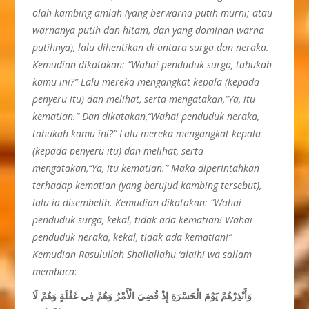
olah kambing amlah (yang berwarna putih murni; atau
warnanya putih dan hitam, dan yang dominan warna
putihnya), lalu dihentikan di antara surga dan neraka.
Kemudian dikatakan: “Wahai penduduk surga, tahukah
kamu ini?” Lalu mereka mengangkat kepala (kepada
penyeru itu) dan melihat, serta mengatakan,“Ya, itu
kematian.” Dan dikatakan,“Wahai penduduk neraka,
tahukah kamu ini?” Lalu mereka mengangkat kepala
(kepada penyeru itu) dan melihat, serta
mengatakan,“Ya, itu kematian.” Maka diperintahkan
terhadap kematian (yang berujud kambing tersebut),
lalu ia disembelih. Kemudian dikatakan: “Wahai
penduduk surga, kekal, tidak ada kematian! Wahai
penduduk neraka, kekal, tidak ada kematian!”
Kemudian Rasulullah Shallallahu ‘alaihi wa sallam
membaca
:
وَأَنْذِرْهُمْ يَوْمَ الْحَسْرَةِ إِذْ قُضِيَ الْأَمْرُ وَهُمْ فِي غَفْلَةٍ وَهُمْ لَا