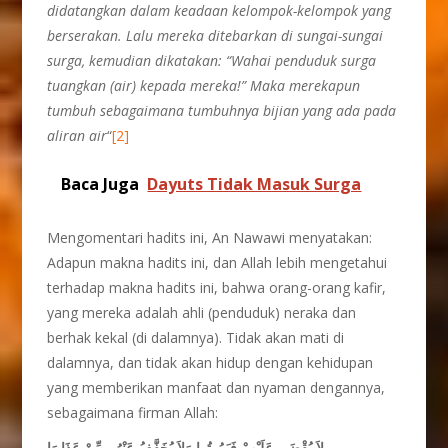
didatangkan dalam keadaan kelompok-kelompok yang
berserakan. Lalu mereka ditebarkan di sungai-sungai
surga, kemudian dikatakan: “Wahai penduduk surga
tuangkan (air) kepada mereka!” Maka merekapun
tumbuh sebagaimana tumbuhnya bijian yang ada pada
aliran air
“
[2]
Baca Juga
Dayuts Tidak Masuk Surga
Mengomentari hadits ini, An Nawawi menyatakan:
Adapun makna hadits ini, dan Allah lebih mengetahui
terhadap makna hadits ini, bahwa orang-orang kafir,
yang mereka adalah ahli (penduduk) neraka dan
berhak kekal (di dalamnya). Tidak akan mati di
dalamnya, dan tidak akan hidup dengan kehidupan
yang memberikan manfaat dan nyaman dengannya,
sebagaimana firman Allah:
لاَ يُقْضَى عَلَيْهِمْ فَيَمُوتُوا وَلاَ يُخَفَّفُ عَنْهُم مِّنْ عَذَابِهَا