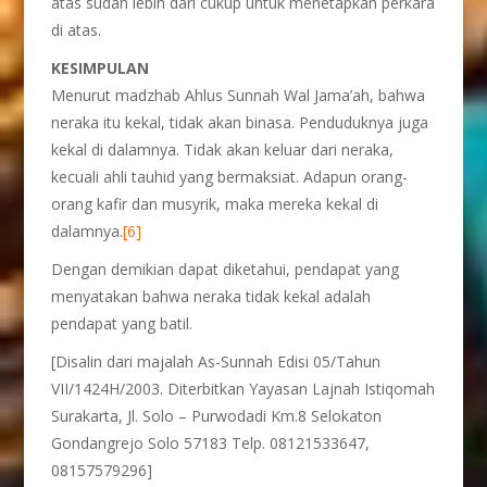
atas sudah lebih dari cukup untuk menetapkan perkara
di atas.
KESIMPULAN
Menurut madzhab Ahlus Sunnah Wal Jama’ah, bahwa
neraka itu kekal, tidak akan binasa. Penduduknya juga
kekal di dalamnya. Tidak akan keluar dari neraka,
kecuali ahli tauhid yang bermaksiat. Adapun orang-
orang kafir dan musyrik, maka mereka kekal di
dalamnya.
[6]
Dengan demikian dapat diketahui, pendapat yang
menyatakan bahwa neraka tidak kekal adalah
pendapat yang batil.
[Disalin dari majalah As-Sunnah Edisi 05/Tahun
VII/1424H/2003. Diterbitkan Yayasan Lajnah Istiqomah
Surakarta, Jl. Solo – Purwodadi Km.8 Selokaton
Gondangrejo Solo 57183 Telp. 08121533647,
08157579296]