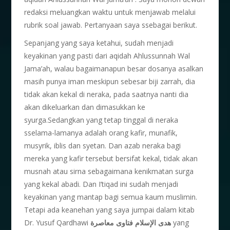
redaksi meluangkan waktu untuk menjawab melalui
rubrik soal jawab. Pertanyaan saya ssebagai berikut.
Sepanjang yang saya ketahui, sudah menjadi
keyakinan yang pasti dari aqidah Ahlussunnah Wal
Jama’ah, walau bagaimanapun besar dosanya asalkan
masih punya iman meskipun sebesar biji zarrah, dia
tidak akan kekal di neraka, pada saatnya nanti dia
akan dikeluarkan dan dimasukkan ke
syurga.Sedangkan yang tetap tinggal di neraka
sselama-lamanya adalah orang kafir, munafik,
musyrik, iblis dan syetan. Dan azab neraka bagi
mereka yang kafir tersebut bersifat kekal, tidak akan
musnah atau sirna sebagaimana kenikmatan surga
yang kekal abadi. Dan I’tiqad ini sudah menjadi
keyakinan yang mantap bagi semua kaum muslimin.
Tetapi ada keanehan yang saya jumpai dalam kitab
Dr. Yusuf Qardhawi
هدى الإسلام فتاوى معاصرة
yang