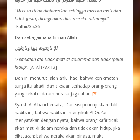
“
Mereka tidak dibinasakan sehingga mereka mati dan
tidak (pula) diringankan dari mereka adzabnya
“.
[Fathir/35:36].
Dan sebagaimana firman Allah:
ثُمَّ لاَ يَمُوتُ فِيهَا وَلاَ يَحْيَى
“
Kemudian dia tidak mati di dalamnya dan tidak (pula)
hidup
“. [Al A’la/87:13].
Dan ini menurut jalan ahlul haq, bahwa kenikmatan
surga itu abadi, dan siksaan terhadap orang-orang
yang kekal di dalam neraka juga abadi.
[3]
Syaikh Al Albani berkata,“Dan sisi penunjukkan dalil
hadits ini, bahwa hadits ini mengikuti Al Qur’an
menyatakan dengan nyata, bahwa orang kafir tidak
akan mati di dalam neraka dan tidak akan hidup. Jika
dikatakan: bahwa neraka akan binasa, maka