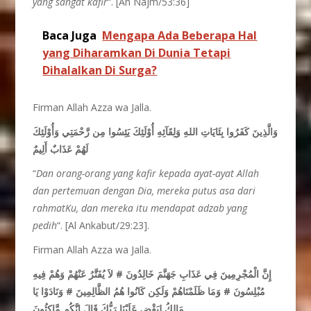
yang sangat kafir
“. [An Najm/53:36]
Baca Juga
Mengapa Ada Beberapa Hal
yang Diharamkan Di Dunia Tetapi
Dihalalkan Di Surga?
Firman Allah Azza wa Jalla.
وَالَّذِينَ كَفَرُوا بِئَايَاتِ اللهِ وَلِقَآئِهِ أُوْلَئِكَ يَئِسُوا مِن رَّحْمَتِي وَأُوْلَئِكَ
لَهُمْ عَذَابٌ أَلِيمٌ
“
Dan orang-orang yang kafir kepada ayat-ayat Allah
dan pertemuan dengan Dia, mereka putus asa dari
rahmatKu, dan mereka itu mendapat adzab yang
pedih
“. [Al Ankabut/29:23].
Firman Allah Azza wa Jalla.
إِنَّ الْمُجْرِمِينَ فِي عَذَابِ جَهَنَّمَ خَالِدُونَ # لاَ يُفَتَّرُ عَنْهُمْ وَهُمْ فِيهِ
مُبْلِسُونَ # وَمَا ظَلَمْنَاهُمْ وَلَكِن كَانُوا هُمُ الظَّالِمِينَ # وَنَادَوْا يَا
مَالِكُ لِيَقْضِ عَلَيْنَا رَبُّكَ قَالَ إِنَّكُم مَّاكِثُونَ