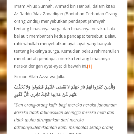
Imam Ahlus Sunnah, Ahmad bin Hanbal, dalam kitab
Ar Raddu ‘Alaz Zanadiqah (Bantahan Terhadap Orang-
orang Zindiq) menyebutkan pendapat Jahmiyah
tentang binasanya surga dan binasanya neraka. Lalu
beliau t membantah kedua pendapat tersebut. Beliau
rahimahullah menyebutkan ayat-ayat yang banyak
tentang kekalnya surga. Kemudian beliau rahimahullah
membantah pendapat mereka tentang binasanya
neraka dengan ayat-ayat di bawah ini.
[1]
Firman Allah Azza wa Jalla.
وَالَّذِينَ كَفَرُوا لَهُمْ نَارُ جَهَنَّمَ لاَ يُقْضَى عَلَيْهِمْ فَيَمُوتُوا وَلاَ يُخَفَّفُ
عَنْهُم مِّنْ عَذَابِهَا كَذَلِكَ نَجْزِي كُلَّ كَفُورٍ
“
Dan orang-orang kafir bagi mereka neraka Jahannam.
Mereka tidak dibinasakan sehingga mereka mati dan
tidak (pula) diringankan dari mereka
adzabnya.Demikianlah Kami membalas setiap orang