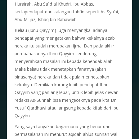
Hurairah, Abu Sa’id al Khudri, Ibu Abbas,
sertapendapat dari kalangan tabi’in seperti As Sya’bi,
Abu Miljaz, Ishaq bin Rahawaih.
Beliau (Ibnu Qayyim) juga menyangkal adanya
pendapat yang mengatakan bahwa kekalnya azab
neraka itu sudah merupakan ijma. Dan pada akhir
pembahasannya Ibnu Qayyim cenderung
menyerahkan masalah ini kepada kehendak allah.
Maka beliau tidak menetapkan fana’nya (akan
binasanya) neraka dan tidak pula mennetapkan
kekalnya. Demikian kurang lebih pendapat Ibnu
Qayyim yang panjang lebar, untuk lebih jelas dewan
redaksi As-Sunnah bisa mengeceknya pada kita Dr.
Yusuf Qardhawi atau langsung kepada kitab dari Ibu
Qayyim.
Yang saya tanyakan bagaimana yang benar dari
permasalahan ini menurut aqidah ahlus sunnah wal