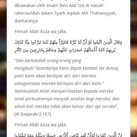
dibawakan oleh Imam Ibnu Abil ‘Izzi Al Hanafi
rahimauhllah dalam Syarh Aqidah Ath Thahawiyyah,
diantaranya:
Firman Allah Azza wa Jalla.
وَقَالَ الَّذِينَ اتَّبَعُوا لَوْ أَنَّ لَنَا كَرَّةً فَنَتَبَرَّأَ مِنْهُمْ كَمَا تَبَرَّءُوا مِنَّا كَذَلِكَ
يُرِيهِمُ اللهُ أَعْمَالَهُمْ حَسَرَاتٍ عَلَيْهِمْ وَمَاهُمْ بِخَارِجِينَ مِنَ النَّارِ
“
Dan berkatalah orang-orang yang
mengikuti:”Seandainya kami dapat kembali (ke dunia),
pasti kami akan berlepas diri dari mereka,
sebagaimana mereka berlepas diri dari kami.”
Demikianlah Allah memperlihatkan kepada mereka
amal perbuatannya menjadi sesalan bagi mereka; dan
sekali-kali mereka tidak akan keluar dari api neraka
“.
[Al Baqarah/2:167].
Firman Allah Azza wa Jalla.
إِنَّ الَّذِينَ كَفَرُوا لَوْأَنَّ لَهُم مَّافِي اْلأَرْضِ جَمِيعًا وَمِثْلَهُ مَعَهُ لِيَفْتَدُوا