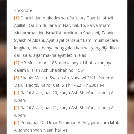
______
Footnote
[1]
Dinukil dari mukaddimah Raf’ul As Taar Li Ibthali
Adillatil Qa-ilin Bi Fana-in Nar, hal. 16, karya Imam
Muhammad bin Isma’il Al Amiir Ash Shan’ani, Tahqiq
Syaikh Al Albani. Ayat-ayat tersebut kami muat secara
lengkap, tidak hanya penggalan kalimat yang dijadikan
dalil saja, agar makna ayat lebih jelas
[2]
HR Muslim no. 185; dan lainnya. Lihat takhrijnya
dalam Silsilah Ash Shahihah no. 1551
[3]
Shahih Muslim Syarah An Nawawi 2/41, Penerbit
Darul Hadits, Kairo, Cet: 5 Th 1422 H / 2001 M
[4]
Raf’ul Astar, hal. 20, karya Ash Shan’ani, tahqiq Al
Albani
[5]
Raf’ul Astar, hal. 21, karya Ash Shan’ani, tahqiq Al
Albani
[6]
Pendapat Dr. Umar Sulaiman Al Asyqar dalam kitab
Al Jannah Wan Naar, hal. 41