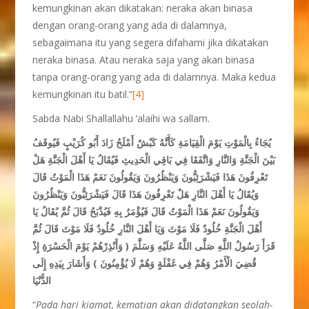
kemungkinan akan dikatakan: neraka akan binasa
dengan orang-orang yang ada di dalamnya,
sebagaimana itu yang segera difahami jika dikatakan
neraka binasa. Atau neraka saja yang akan binasa
tanpa orang-orang yang ada di dalamnya. Maka kedua
kemungkinan itu batil.”
[4]
Sabda Nabi Shallallahu ‘alaihi wa sallam.
يُجَاءُ بِالْمَوْتِ يَوْمَ الْقِيَامَةِ كَأَنَّهُ كَبْشٌ أَمْلَحُ زَادَ أَبُو كُرَيْبٍ فَيُوقَفُ
بَيْنَ الْجَنَّةِ وَالنَّارِ وَاتَّفَقَا فِي بَاقِي الْحَدِيثِ فَيُقَالُ يَا أَهْلَ الْجَنَّةِ هَلْ
تَعْرِفُونَ هَذَا فَيَشْرَئِبُّونَ وَيَنْظُرُونَ وَيَقُولُونَ نَعَمْ هَذَا الْمَوْتُ قَالَ
وَيُقَالُ يَا أَهْلَ النَّارِ هَلْ تَعْرِفُونَ هَذَا قَالَ فَيَشْرَئِبُّونَ وَيَنْظُرُونَ
وَيَقُولُونَ نَعَمْ هَذَا الْمَوْتُ قَالَ فَيُؤْمَرُ بِهِ فَيُذْبَحُ قَالَ ثُمَّ يُقَالُ يَا
أَهْلَ الْجَنَّةِ خُلُودٌ فَلَا مَوْتَ وَيَا أَهْلَ النَّارِ خُلُودٌ فَلَا مَوْتَ قَالَ ثُمَّ
قَرَأَ رَسُولُ اللَّهِ صَلَّى اللَّهُ عَلَيْهِ وَسَلَّمَ ( وَأَنْذِرْهُمْ يَوْمَ الْحَسْرَةِ إِذْ
قُضِيَ الْأَمْرُ وَهُمْ فِي غَفْلَةٍ وَهُمْ لَا يُؤْمِنُونَ ) وَأَشَارَ بِيَدِهِ إِلَى
الدُّنْيَا
“
Pada hari kiamat, kematian akan didatangkan seolah-