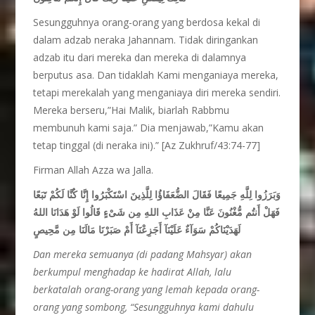
Sesungguhnya orang-orang yang berdosa kekal di
dalam adzab neraka Jahannam. Tidak diringankan
adzab itu dari mereka dan mereka di dalamnya
berputus asa. Dan tidaklah Kami menganiaya mereka,
tetapi merekalah yang menganiaya diri mereka sendiri.
Mereka berseru,”Hai Malik, biarlah Rabbmu
membunuh kami saja.” Dia menjawab,”Kamu akan
tetap tinggal (di neraka ini).” [Az Zukhruf/43:74-77]
Firman Allah Azza wa Jalla.
وَبَرَزُوا لِلَّهِ جَمِيعًا فَقَالَ الضُّعَفَاؤُا لِلَّذِينَ اسْتَكْبَرُوا إِنَّا كُنَّا لَكُمْ تَبَعًا
فَهَلْ أَنتُم مُّغْنُونَ عَنَّا مِنْ عَذَابِ اللهِ مِن شَىْءٍ قَالُوا لَوْ هَدَانَا اللهُ
لَهَدَيْنَاكُمْ سَوَآءٌ عَلَيْنَآ أَجَزِعْنَآ أَمْ صَبَرْنَا مَالَنَا مِن مَّحِيصٍ
Dan mereka semuanya (di padang Mahsyar) akan
berkumpul menghadap ke hadirat Allah, lalu
berkatalah orang-orang yang lemah kepada orang-
orang yang sombong, “Sesungguhnya kami dahulu