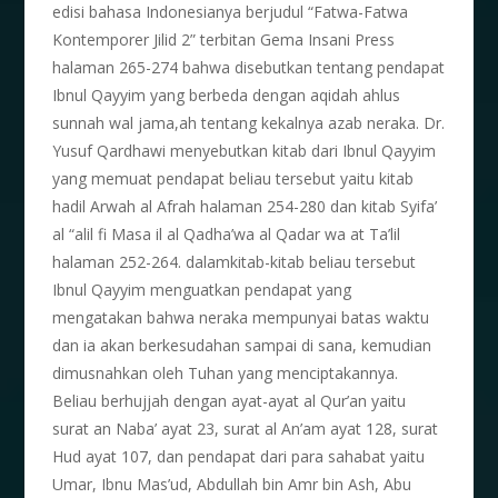
edisi bahasa Indonesianya berjudul “Fatwa-Fatwa
Kontemporer Jilid 2” terbitan Gema Insani Press
halaman 265-274 bahwa disebutkan tentang pendapat
Ibnul Qayyim yang berbeda dengan aqidah ahlus
sunnah wal jama,ah tentang kekalnya azab neraka. Dr.
Yusuf Qardhawi menyebutkan kitab dari Ibnul Qayyim
yang memuat pendapat beliau tersebut yaitu kitab
hadil Arwah al Afrah halaman 254-280 dan kitab Syifa’
al “alil fi Masa il al Qadha’wa al Qadar wa at Ta’lil
halaman 252-264. dalamkitab-kitab beliau tersebut
Ibnul Qayyim menguatkan pendapat yang
mengatakan bahwa neraka mempunyai batas waktu
dan ia akan berkesudahan sampai di sana, kemudian
dimusnahkan oleh Tuhan yang menciptakannya.
Beliau berhujjah dengan ayat-ayat al Qur’an yaitu
surat an Naba’ ayat 23, surat al An’am ayat 128, surat
Hud ayat 107, dan pendapat dari para sahabat yaitu
Umar, Ibnu Mas’ud, Abdullah bin Amr bin Ash, Abu