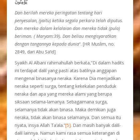
يُؤْمِنُونَ
Dan berilah mereka peringatan tentang hari
penyesalan, (yaitu) ketika segala perkara telah diputus.
Dan mereka dalam kelalaian dan mereka tidak (pula)
beriman. ( Maryam:39). Dan beliau mengisyaratkan
dengan tangannya kepada dunia
“. [HR Muslim, no.
2849, dari Abu Sa’id]
Syaikh Al Albani rahimahullah berkata,“Di dalam hadits
ini terdapat dalil yang pasti atas batilnya anggapan
mengenai binasanya neraka. Karena Dia menjadikan
neraka seperti surga, tentang kekekalan penduduk
neraka dan apa yang mereka alami yang berupa
siksaan selama-lamanya. Sebagaimana surga,
selamanya tidak akan binasa. Maka demikian juga
neraka, tidak akan binasa selamanya. Dan semua itu
nyata, insya Allah Ta’ala.”
[5]
. Dan masih banyak dalil-
dalil lainnya. Namun kami rasa semua keterangan di