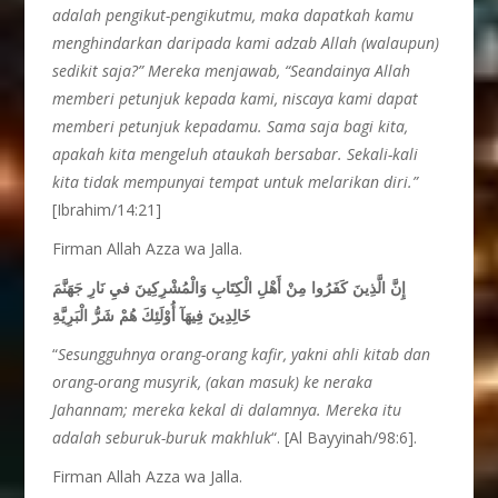
adalah pengikut-pengikutmu, maka dapatkah kamu
menghindarkan daripada kami adzab Allah (walaupun)
sedikit saja?” Mereka menjawab, “Seandainya Allah
memberi petunjuk kepada kami, niscaya kami dapat
memberi petunjuk kepadamu. Sama saja bagi kita,
apakah kita mengeluh ataukah bersabar. Sekali-kali
kita tidak mempunyai tempat untuk melarikan diri.”
[Ibrahim/14:21]
Firman Allah Azza wa Jalla.
إِنَّ الَّذِينَ كَفَرُوا مِنْ أَهْلِ الْكِتَابِ وَالْمُشْرِكِينَ فيِ نَارِ جَهَنَّمَ
خَالِدِينَ فِيهَآ أُوْلَئِكَ هُمْ شَرُّ الْبَرِيَّةِ
“
Sesungguhnya orang-orang kafir, yakni ahli kitab dan
orang-orang musyrik, (akan masuk) ke neraka
Jahannam; mereka kekal di dalamnya. Mereka itu
adalah seburuk-buruk makhluk
“. [Al Bayyinah/98:6].
Firman Allah Azza wa Jalla.