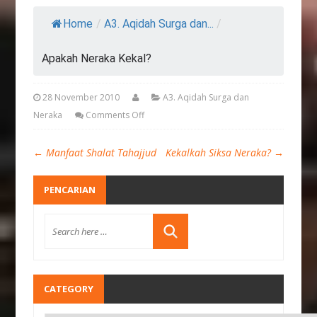
Home
/
A3. Aqidah Surga dan...
/
Apakah Neraka Kekal?
28 November 2010
A3. Aqidah Surga dan
Neraka
Comments Off
←
Manfaat Shalat Tahajjud
Kekalkah Siksa Neraka?
→
PENCARIAN
CATEGORY