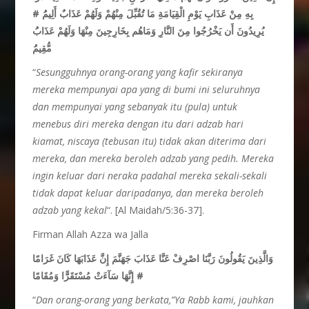
بِهِ مِنْ عَذَابِ يَوْمِ الْقِيَامَةِ مَا تُقُبِّلَ مِنْهُمْ وَلَهُمْ عَذَابٌ أَلِيمُُ #
يُرِيدُونَ أَن يَخْرُجُوا مِنَ النَّارِ وَمَاهُم بِخَارِجِينَ مِنْهَا وَلَهُمْ عَذَابُُ
مُّقِيمُُ
“
Sesungguhnya orang-orang yang kafir sekiranya
mereka mempunyai apa yang di bumi ini seluruhnya
dan mempunyai yang sebanyak itu (pula) untuk
menebus diri mereka dengan itu dari adzab hari
kiamat, niscaya (tebusan itu) tidak akan diterima dari
mereka, dan mereka beroleh adzab yang pedih. Mereka
ingin keluar dari neraka padahal mereka sekali-sekali
tidak dapat keluar daripadanya, dan mereka beroleh
adzab yang kekal
“. [Al Maidah/5:36-37].
Firman Allah Azza wa Jalla
وَالَّذِينَ يَقُولُونَ رَبَّنَا اصْرِفْ عَنَّا عَذَابَ جَهَنَّمَ إِنَّ عَذَابَهَا كَانَ غَرَامًا
# إِنَّهَا سَآءَتْ مُسْتَقَرًّا وَمُقَامًا
“
Dan orang-orang yang berkata,”Ya Rabb kami, jauhkan