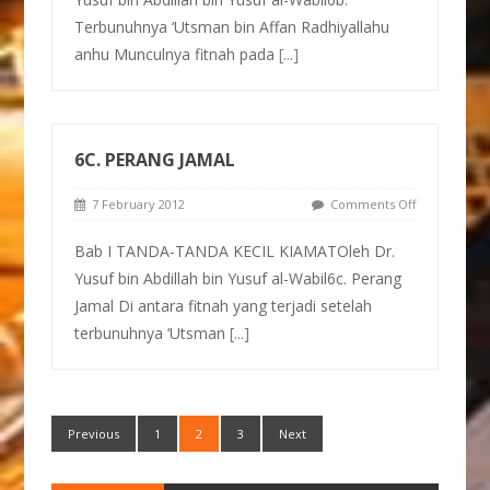
Terbunuhnya ‘Utsman bin Affan Radhiyallahu
anhu Munculnya fitnah pada
[...]
6C. PERANG JAMAL
7 February 2012
Comments Off
Bab I TANDA-TANDA KECIL KIAMATOleh Dr.
Yusuf bin Abdillah bin Yusuf al-Wabil6c. Perang
Jamal Di antara fitnah yang terjadi setelah
terbunuhnya ‘Utsman
[...]
Previous
1
2
3
Next