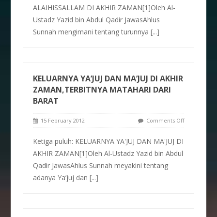
ALAIHISSALLAM DI AKHIR ZAMAN[1]Oleh Al-
Ustadz Yazid bin Abdul Qadir JawasAhlus
Sunnah mengimani tentang turunnya
[...]
KELUARNYA YA’JUJ DAN MA’JUJ DI AKHIR
ZAMAN,TERBITNYA MATAHARI DARI
BARAT
15 February 2012
Comments Off
Ketiga puluh: KELUARNYA YA'JUJ DAN MA'JUJ DI
AKHIR ZAMAN[1]Oleh Al-Ustadz Yazid bin Abdul
Qadir JawasAhlus Sunnah meyakini tentang
adanya Ya’juj dan
[...]