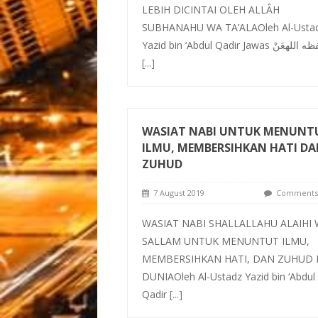
LEBIH DICINTAI OLEH ALLÂH
SUBHANAHU WA TA’ALAOleh Al-Usta
Yazid bin ‘Abdul Qadir Jawas لهعَنْ
[...]
WASIAT NABI UNTUK MENUNT
ILMU, MEMBERSIHKAN HATI D
ZUHUD
7 August 2019
Comments 
WASIAT NABI SHALLALLAHU ALAIHI
SALLAM UNTUK MENUNTUT ILMU,
MEMBERSIHKAN HATI, DAN ZUHUD 
DUNIAOleh Al-Ustadz Yazid bin ‘Abdul
Qadir
[...]