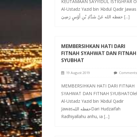
KEUTAMAAN SAYYIDUL ISTIGHFAR O
Al-Ustadz Yazid bin ‘Abdul Qadir Jawas
حفظه الله عَنْ شَدَّادِ بْنِ أَوْسٍ رَضِيَ
[...]
MEMBERSIHKAN HATI DARI
FITNAH SYAHWAT DAN FITNAH
SYUBHAT
19 August 2019
Comments 
MEMBERSIHKAN HATI DARI FITNAH
SYAHWAT DAN FITNAH SYUBHATOle
Al-Ustadz Yazid bin ‘Abdul Qadir
Jawasحفظه اللهDari Hudzaifah
Radhiyallahu anhu, ia
[...]