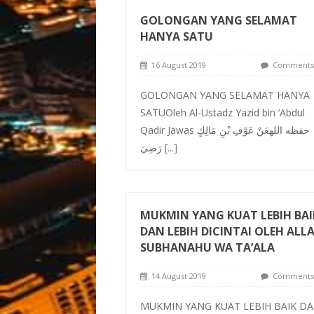
GOLONGAN YANG SELAMAT
HANYA SATU
16 August 2019
Comments 
GOLONGAN YANG SELAMAT HANYA
SATUOleh Al-Ustadz Yazid bin ‘Abdul
Qadir Jawas حفظه اللهعَنْ عَوْفِ بْنِ مَالِكٍ
رَضِيَ
[...]
MUKMIN YANG KUAT LEBIH BAI
DAN LEBIH DICINTAI OLEH ALL
SUBHANAHU WA TA’ALA
14 August 2019
Comments 
MUKMIN YANG KUAT LEBIH BAIK D