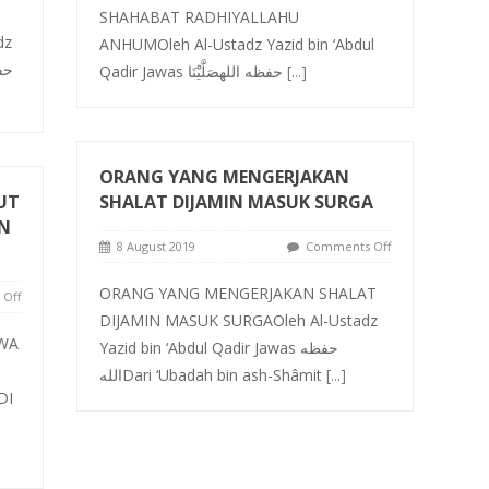
SHAHABAT RADHIYALLAHU
dz
ANHUMOleh Al-Ustadz Yazid bin ‘Abdul
حفظه ال
Qadir Jawas حفظه اللهصَلَّيْنَا
[...]
ORANG YANG MENGERJAKAN
UT
SHALAT DIJAMIN MASUK SURGA
AN
8 August 2019
Comments Off
ORANG YANG MENGERJAKAN SHALAT
Off
DIJAMIN MASUK SURGAOleh Al-Ustadz
 WA
Yazid bin ‘Abdul Qadir Jawas حفظه
اللهDari ‘Ubadah bin ash-Shâmit
[...]
DI