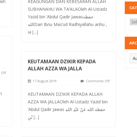
leh
KEAGUNGAN DAN KEBESARAN ALLAH
CA
SUBHANAHU WA TA’ALAOleh Al-Ustadz
Yazid bin ‘Abdul Qadir Jawasحفظه
اللهDari Ibnu Mas’ud Radhiyallahu anhu ,
ia
[...]
ARC
KEUTAMAAN DZIKIR KEPADA
ALLAH AZZA WA JALLA
Off
17 August 2019
Comments Off
h
KEUTAMAAN DZIKIR KEPADA ALLAH
AZZA WA JALLAOleh Al-Ustadz Yazid bin
‘Abdul Qadir Jawas حفظه الله عَنْ عَبْدِ اللهِ
بْنِ
[...]