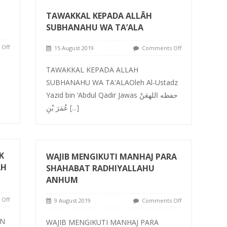
TAWAKKAL KEPADA ALLÂH
SUBHANAHU WA TA’ALA
Off
15 August 2019
Comments Off
TAWAKKAL KEPADA ALLAH
SUBHANAHU WA TA'ALAOleh Al-Ustadz
Yazid bin ‘Abdul Qadir Jawas حفظه اللهعَنْ
عُمَرَ بْنِ
[...]
K
WAJIB MENGIKUTI MANHAJ PARA
AH
SHAHABAT RADHIYALLAHU
ANHUM
Off
9 August 2019
Comments Off
AN
WAJIB MENGIKUTI MANHAJ PARA