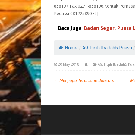
858197 Fax 0271-858196.Kontak Pemasa
Redaksi 08122589079]
Baca Juga
Badan Segar, Puasa 
Home
/
A9. Fiqih Ibadah5 Puasa
20 May 2018
A9. Fiqih Ibadah5 Pua
←
Mengapa Terorisme Dikecam
Ma