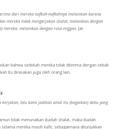
terima dari mereka nafkah-nafkahnya melainkan karena
 dan mereka tidak mengerjakan shalat, melainkan dengan
ta) mereka, melainkan dengan rasa enggan
. [at-
elaskan bahwa sedekah mereka tidak diterima dengan sebab
h itu dirasakan juga oleh orang lain.
وَق
kerjakan, lalu kami jadikan amal itu (bagaikan) debu yang
mun tidak menunaikan ibadah shalat, maka ibadah
ma selama mereka masih kafir, sebagaimana ditunjukkan