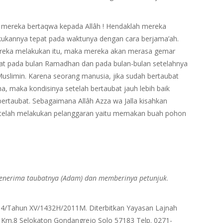
 mereka bertaqwa kepada Allâh ! Hendaklah mereka
ukannya tepat pada waktunya dengan cara berjama’ah.
mereka melakukan itu, maka mereka akan merasa gemar
at pada bulan Ramadhan dan pada bulan-bulan setelahnya
slimin. Karena seorang manusia, jika sudah bertaubat
, maka kondisinya setelah bertaubat jauh lebih baik
ertaubat. Sebagaimana Allâh Azza wa Jalla kisahkan
setelah melakukan pelanggaran yaitu memakan buah pohon
enerima taubatnya (Adam) dan memberinya petunjuk
.
3-04/Tahun XV/1432H/2011M. Diterbitkan Yayasan Lajnah
di Km.8 Selokaton Gondangrejo Solo 57183 Telp. 0271-