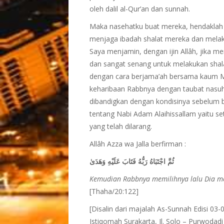
oleh dalil al-Qur’an dan sunnah.
Maka nasehatku buat mereka, hendaklah
menjaga ibadah shalat mereka dan melak
Saya menjamin, dengan ijin Allâh, jika 
dan sangat senang untuk melakukan shal
dengan cara berjama’ah bersama kaum Mu
keharibaan Rabbnya dengan taubat nasuha
dibandigkan dengan kondisinya sebelum b
tentang Nabi Adam Alaihissallam yaitu 
yang telah dilarang.
Allâh Azza wa Jalla berfirman :
ثُمَّ اجْتَبَاهُ رَبُّهُ فَتَابَ عَلَيْهِ وَهَدَىٰ
Kemudian Rabbnya memilihnya lalu Dia m
[Thaha/20:122]
[Disalin dari majalah As-Sunnah Edisi 0
Istiqomah Surakarta, Jl. Solo – Purwoda