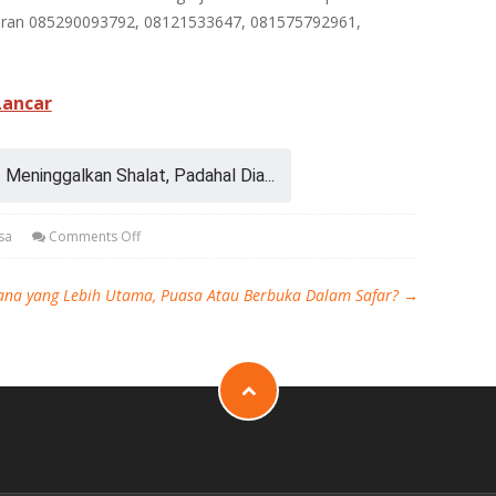
ran 085290093792, 08121533647, 081575792961,
Lancar
/
Meninggalkan Shalat, Padahal Dia...
sa
Comments Off
na yang Lebih Utama, Puasa Atau Berbuka Dalam Safar?
→