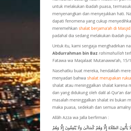
untuk melakukan ibadah puasa, termasuk
menyenangkan dan menyejukkan hati. Namu
dapati fenomena yang cukup menyedihka
meremehkan
shalat berjama’ah di Masjid
padahal dia sedang melakukan ibadah pu
Untuk itu, kami sengaja menghadirkan n
Abdurrahman bin Baz
rahimahullah
ter
Fatawa wa Maqalaat Mutanawwi’ah, 15/1
Nasehatku buat mereka, hendaklah mere
menyadari bahwa
shalat merupakan rukun
shalat atau meninggalkan shalat karena
dan yang didukung oleh dalil al-Qur’an dan
masalah meninggalkan shalat ini bukan m
maka puasa, sedekah dan semua amalnya t
Allâh Azza wa Jalla berfirman :
لَا يَأْتُونَ الصَّلَاةَ إِلَّا وَهُمْ كُسَالَىٰ وَلَا يُنْفِقُونَ إِلَّا وَهُمْ