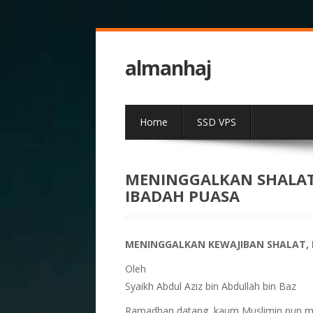
almanhaj
Home
SSD VPS
MENINGGALKAN SHALAT
IBADAH PUASA
MENINGGALKAN KEWAJIBAN SHALAT, 
Oleh
Syaikh Abdul Aziz bin Abdullah bin Baz
Ramadhan datang, kaum Muslimin pun m