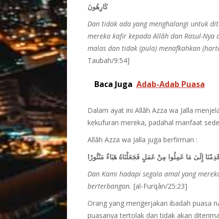
كَارِهُونَ
Dan tidak ada yang menghalangi untuk di
mereka kafir kepada Allâh dan Rasul-Nya
malas dan tidak (pula) menafkahkan (har
Taubah/9:54]
Baca Juga
Adab-Adab Puasa
Dalam ayat ini Allâh Azza wa Jalla menj
kekufuran mereka, padahal manfaat sedeka
Allâh Azza wa Jalla juga berfirman :
َدِمْنَا إِلَىٰ مَا عَمِلُوا مِنْ عَمَلٍ فَجَعَلْنَاهُ هَبَاءً مَنْثُورًا
Dan Kami hadapi segala amal yang mereka 
berterbangan.
[al-Furqân/25:23]
Orang yang mengerjakan ibadah puasa na
puasanya tertolak dan tidak akan diteri