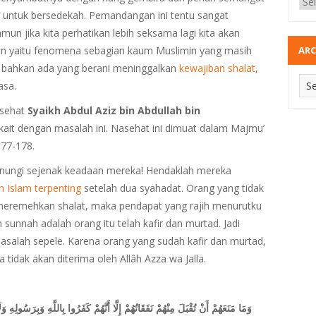
 untuk bersedekah. Pemandangan ini tentu sangat
n jika kita perhatikan lebih seksama lagi kita akan
n yaitu fenomena sebagian kaum Muslimin yang masih
ARC
bahkan ada yang berani meninggalkan
kewajiban shalat
,
asa.
asehat
Syaikh Abdul Aziz bin Abdullah bin
kait dengan masalah ini. Nasehat ini dimuat dalam Majmu’
77-178.
nungi sejenak keadaan mereka! Hendaklah mereka
 Islam terpenting
setelah dua syahadat. Orang yang tidak
 meremehkan shalat, maka pendapat yang rajih menurutku
 sunnah adalah orang itu telah kafir dan murtad. Jadi
asalah sepele. Karena orang yang sudah kafir dan murtad,
idak akan diterima oleh Allâh Azza wa Jalla.
وَمَا مَنَعَهُمْ أَنْ تُقْبَلَ مِنْهُمْ نَفَقَاتُهُمْ إِلَّا أَنَّهُمْ كَفَرُوا بِاللَّهِ وَبِرَسُولِهِ وَ